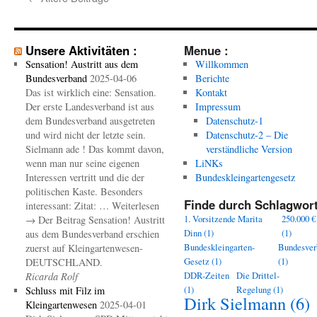
Unsere Aktivitäten :
Menue :
Sensation! Austritt aus dem
Willkommen
Bundesverband
2025-04-06
Berichte
Das ist wirklich eine: Sensation.
Kontakt
Der erste Landesverband ist aus
Impressum
dem Bundesverband ausgetreten
Datenschutz-1
und wird nicht der letzte sein.
Datenschutz-2 – Die
Sielmann ade ! Das kommt davon,
verständliche Version
wenn man nur seine eigenen
LiNKs
Interessen vertritt und die der
Bundeskleingartengesetz
politischen Kaste. Besonders
Finde durch Schlagwort
interessant: Zitat: … Weiterlesen
1. Vorsitzende Marita
250.000 €
→ Der Beitrag Sensation! Austritt
Dinn
(1)
(1)
aus dem Bundesverband erschien
Bundeskleingarten-
Bundesver
zuerst auf Kleingartenwesen-
Gesetz
(1)
(1)
DEUTSCHLAND.
DDR-Zeiten
Die Drittel-
Ricarda Rolf
(1)
Regelung
(1)
Schluss mit Filz im
Dirk Sielmann
(6)
Kleingartenwesen
2025-04-01