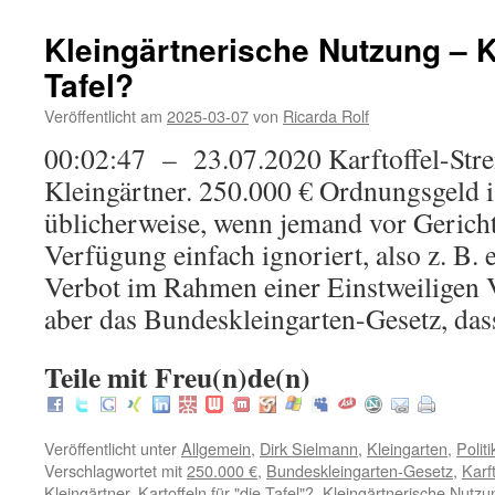
Kleingärtnerische Nutzung – Ka
Tafel?
Veröffentlicht am
2025-03-07
von
Ricarda Rolf
00:02:47 – 23.07.2020 Karftoffel-Strei
Kleingärtner. 250.000 € Ordnungsgeld is
üblicherweise, wenn jemand vor Gericht
Verfügung einfach ignoriert, also z. B. e
Verbot im Rahmen einer Einstweiligen 
aber das Bundeskleingarten-Gesetz, d
Teile mit Freu(n)de(n)
Veröffentlicht unter
Allgemein
,
Dirk Sielmann
,
Kleingarten
,
Politi
Verschlagwortet mit
250.000 €
,
Bundeskleingarten-Gesetz
,
Karft
Kleingärtner
,
Kartoffeln für "die Tafel"?
,
Kleingärtnerische Nutzu