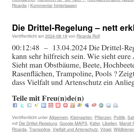
Ricarda
|
Kommentar hinterlassen
Die Drittel-Regelung – nett erk
Veröffentlicht am
2024-08-18
von
Ricarda Rolf
00:12:48 – 13.04.2024 Die Drittel-
kann sehr hilfreich sein. Wie sieht eure
Sieht man Obstbäume, Beete, Hochbeet
Rasenflächen, Trampoline, Pools ? Zeig
dass Vielfalt und Artenschutz ein Anl
Teile mit Freu(n)de(n)
Veröffentlicht unter
Allgemein
,
Kleingarten
,
Pflanzen
,
Politik
,
Sa
mit
Die Drittel-Regelung
,
Google-MAPS
,
Käfer
,
Libellen
,
Margit 
Ricarda
,
Trampoline
,
Vielfalt und Artenschutz
,
Vögel
,
Wildbiene