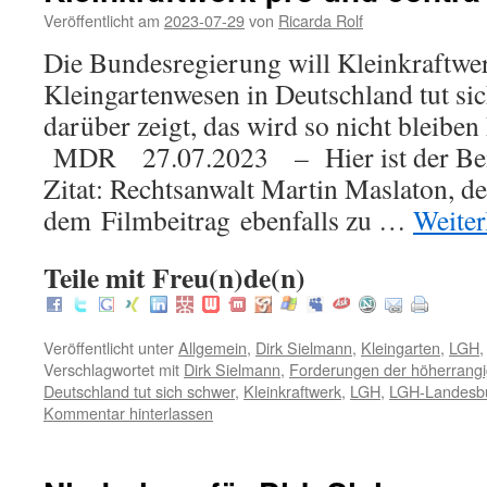
Veröffentlicht am
2023-07-29
von
Ricarda Rolf
Die Bundesregierung will Kleinkraftwer
Kleingartenwesen in Deutschland tut sic
darüber zeigt, das wird so nicht bleibe
MDR 27.07.2023 – Hier ist der Bei
Zitat: Rechtsanwalt Martin Maslaton, de
dem Filmbeitrag ebenfalls zu …
Weiter
Teile mit Freu(n)de(n)
Veröffentlicht unter
Allgemein
,
Dirk Sielmann
,
Kleingarten
,
LGH
Verschlagwortet mit
Dirk Sielmann
,
Forderungen der höherrang
Deutschland tut sich schwer
,
Kleinkraftwerk
,
LGH
,
LGH-Landesb
Kommentar hinterlassen