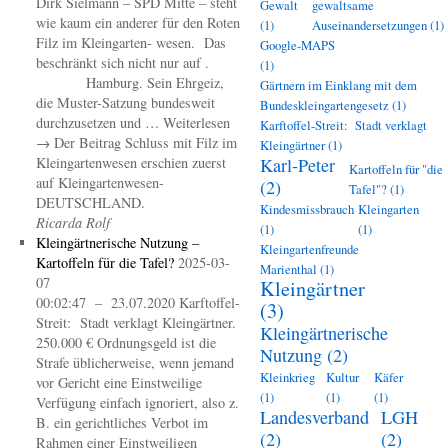
Dirk Sielmann – SPD Mitte – steht
Gewalt
gewaltsame
wie kaum ein anderer für den Roten
(1)
Auseinandersetzungen
(1)
Filz im Kleingarten- wesen. Das
Google-MAPS
beschränkt sich nicht nur auf .
(1)
Hamburg. Sein Ehrgeiz,
Gärtnern im Einklang mit dem
die Muster-Satzung bundesweit
Bundeskleingartengesetz
(1)
durchzusetzen und … Weiterlesen
Karftoffel-Streit: Stadt verklagt
→ Der Beitrag Schluss mit Filz im
Kleingärtner
(1)
Kleingartenwesen erschien zuerst
Karl-Peter
Kartoffeln für "die
auf Kleingartenwesen-
(2)
Tafel"?
(1)
DEUTSCHLAND.
Kindesmissbrauch
Kleingarten
Ricarda Rolf
(1)
(1)
Kleingärtnerische Nutzung –
Kleingartenfreunde
Kartoffeln für die Tafel?
2025-03-
Marienthal
(1)
07
Kleingärtner
00:02:47 – 23.07.2020 Karftoffel-
(3)
Streit: Stadt verklagt Kleingärtner.
Kleingärtnerische
250.000 € Ordnungsgeld ist die
Nutzung
(2)
Strafe üblicherweise, wenn jemand
Kleinkrieg
Kultur
Käfer
vor Gericht eine Einstweilige
(1)
(1)
(1)
Verfügung einfach ignoriert, also z.
Landesverband
LGH
B. ein gerichtliches Verbot im
(2)
(2)
Rahmen einer Einstweiligen