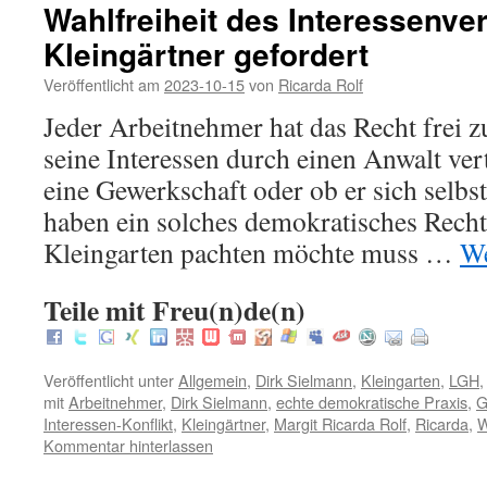
Wahlfreiheit des Interessenve
Kleingärtner gefordert
Veröffentlicht am
2023-10-15
von
Ricarda Rolf
Jeder Arbeitnehmer hat das Recht frei z
seine Interessen durch einen Anwalt ver
eine Gewerkschaft oder ob er sich selbst 
haben ein solches demokratisches Rech
Kleingarten pachten möchte muss …
We
Teile mit Freu(n)de(n)
Veröffentlicht unter
Allgemein
,
Dirk Sielmann
,
Kleingarten
,
LGH
mit
Arbeitnehmer
,
Dirk Sielmann
,
echte demokratische Praxis
,
G
Interessen-Konflikt
,
Kleingärtner
,
Margit Ricarda Rolf
,
Ricarda
,
W
Kommentar hinterlassen