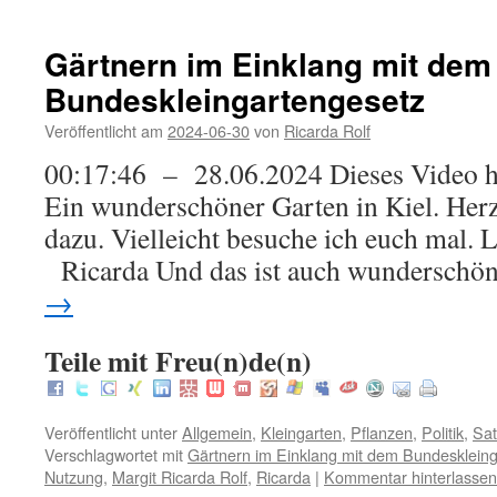
Gärtnern im Einklang mit dem
Bundeskleingartengesetz
Veröffentlicht am
2024-06-30
von
Ricarda Rolf
00:17:46 – 28.06.2024 Dieses Video ha
Ein wunderschöner Garten in Kiel. He
dazu. Vielleicht besuche ich euch
Ricarda Und das ist auch wunderschön:
→
Teile mit Freu(n)de(n)
Veröffentlicht unter
Allgemein
,
Kleingarten
,
Pflanzen
,
Politik
,
Sa
Verschlagwortet mit
Gärtnern im Einklang mit dem Bundesklein
Nutzung
,
Margit Ricarda Rolf
,
Ricarda
|
Kommentar hinterlassen