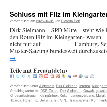
Schluss mit Filz im Kleingart
Veröffentlicht am
2025-04-01
von
Ricarda Rolf
Dirk Sielmann – SPD Mitte – steht wie 
den Roten Filz im Kleingarten- wesen. 
nicht nur auf . Hamburg. Sein 
Muster-Satzung bundesweit durchzuse
→
Teile mit Freu(n)de(n)
Veröffentlicht unter
Allgemein
,
Dirk Sielmann
,
Interna
,
Kleingart
Verschlagwortet mit
DDR-Zeiten
,
Dirk Sielmann
,
Gewalt
,
gewalt
Kindesmissbrauch
,
Kleingärtner
,
Kultur
,
Landesverband
,
Margit 
Ricarda
,
Roter Filz
,
Seilschaften
,
SPD
,
Transparenz
|
Kommentar