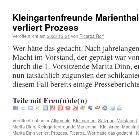
Kleingartenfreunde Marienthal
verliert Prozess
Veröffentlicht am
2023-12-21
von
Ricarda Rolf
Wer hätte das gedacht. Nach jahrelange
Macht im Vorstand, der geprägt war v
durch die 1. Vorsitzende Marita Dinn, e
nun tatsächlich zugunsten der schikanie
diesem Fall bereits einige Presseberich
Teile mit Freu(n)de(n)
Veröffentlicht unter
Allgemein
,
Kleingarten
,
Satzung
,
Vorstand
|
Marita Dinn
,
Kleingartenfreunde Marienthal
,
Kleinkrieg
,
Machtmi
Marita Dinn verliert Prozess
,
Ricarda
,
Wer hätte das gedacht
|
K