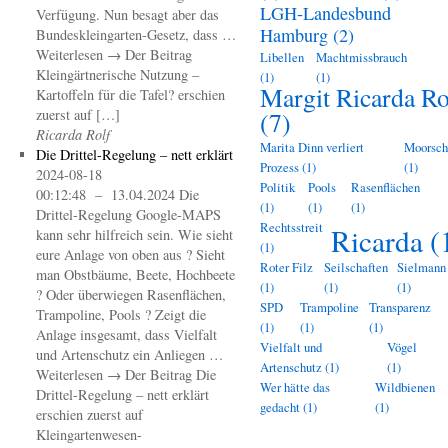
LGH-Landesbund
Verfügung. Nun besagt aber das
Hamburg
(2)
Bundeskleingarten-Gesetz, dass …
Weiterlesen → Der Beitrag
Libellen
Machtmissbrauch
Kleingärtnerische Nutzung –
(1)
(1)
Margit Ricarda Ro
Kartoffeln für die Tafel? erschien
zuerst auf […]
(7)
Ricarda Rolf
Marita Dinn verliert
Moorsch
Die Drittel-Regelung – nett erklärt
Prozess
(1)
(1)
2024-08-18
Politik
Pools
Rasenflächen
00:12:48 – 13.04.2024 Die
(1)
(1)
(1)
Drittel-Regelung Google-MAPS
Rechtsstreit
Ricarda
(
kann sehr hilfreich sein. Wie sieht
(1)
eure Anlage von oben aus ? Sieht
Roter Filz
Seilschaften
Sielmann
man Obstbäume, Beete, Hochbeete
(1)
(1)
(1)
? Oder überwiegen Rasenflächen,
SPD
Trampoline
Transparenz
Trampoline, Pools ? Zeigt die
(1)
(1)
(1)
Anlage insgesamt, dass Vielfalt
Vielfalt und
Vögel
und Artenschutz ein Anliegen …
Artenschutz
(1)
(1)
Weiterlesen → Der Beitrag Die
Wer hätte das
Wildbienen
Drittel-Regelung – nett erklärt
gedacht
(1)
(1)
erschien zuerst auf
Kleingartenwesen-