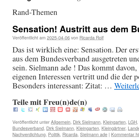
Rand-Themen
Sensation! Austritt aus dem 
Veröffentlicht am
2025-04-06
von
Ricarda Rolf
Das ist wirklich eine: Sensation. Der er
aus dem Bundesverband ausgetreten und 
sein. Sielmann ade ! Das kommt davon,
eigenen Interessen vertritt und die der p
Besonders interessant: Zitat: …
Weiterl
Teile mit Freu(n)de(n)
Veröffentlicht unter
Allgemein
,
Dirk Sielmann
,
Kleingarten
,
LGH
Bundesverband
,
Dirk Sielmann
,
Kleingarten
,
Kleingärtner
,
Land
Nachverdichtung
,
Politik
,
Ricarda
,
Sielmann ade
|
Kommentar hi