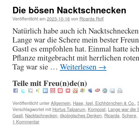
Die bösen Nacktschnecken
Veröffentlicht am
2023-10-16
von
Ricarda Rolf
Natürlich habe auch ich Nacktschnecke
Lange war die Schere mein bester Freu
Gastl es empfohlen hat. Einmal hatte i
Pflanze mitgebracht mit herrlichen rot
Tag war sie …
Weiterlesen
→
Teile mit Freu(n)de(n)
Veröffentlicht unter
Allgemein
,
Hase, Igel, Eichhörnchen & Co.
,
Verschlagwortet mit
Hortus Talparum
,
Kompost
,
Lange war die 
Gastl
,
Nacktschnecken
,
ökologisches Denken
,
Ricarda
,
Schere
,
1 Kommentar