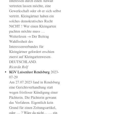
Interessen durch einen Anwalt
vertreten lassen möchte, eine
Gewerkschaft oder ob er sich selbst
vertritt. Kleingärtner haben ein
solches demokratisches Recht
NiCHT ! Wer einen Kleingarten
pachten möchte muss …
Weiterlesen → Der Beitrag
Wahlfreiheit des
Interessenverbandes für
Kleingärtner gefordert erschien
zuerst auf Kleingartenwesen-
DEUTSCHLAND.
Ricarda Rolf
KGV Luisenlust Rendsburg
2023-
07-29
Am 27.07.2023 fand in Rendsburg
eine Gerichtsverhandlung statt
wegen fristloser Kündigung einer
Pächterin. Die Pächterin gewann
das Verfahren. Eigentlich kein
Grund für einen Zeitungsartikel,
oder … ? Wäre da nicht… … ein