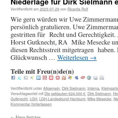
Niederlage für Dirk Sielmann 
Veröffentlicht am
2023-07-29
von
Ricarda Rolf
Wie gern würden wir Uwe Zimmermann
persönlich gratulieren. Uwe Zimmermann
gestritten für Recht und Gerechtigkeit.
Horst Gutknecht, RA Mike Mesecke un
diesen Rechtsstreit mitgetragen haben.
Glückwunsch …
Weiterlesen
→
Teile mit Freu(n)de(n)
Veröffentlicht unter
Allgemein
,
Dirk Sielmann
,
Interna
,
Kleingart
Verschlagwortet mit
Die geklauten 624.000 €
,
Dirk Sielmann
,
He
Gutknecht
,
LGH
,
LGH-Landesbund Hamburg
,
Mike Mesecke
,
Ni
Kommentar hinterlassen
←
Ältere Beiträge