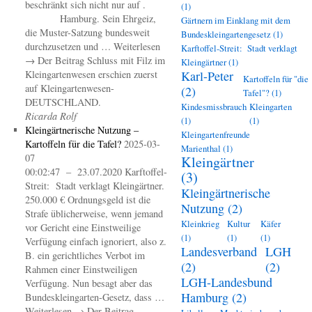
beschränkt sich nicht nur auf .
(1)
Hamburg. Sein Ehrgeiz,
Gärtnern im Einklang mit dem
die Muster-Satzung bundesweit
Bundeskleingartengesetz
(1)
durchzusetzen und … Weiterlesen
Karftoffel-Streit: Stadt verklagt
→ Der Beitrag Schluss mit Filz im
Kleingärtner
(1)
Kleingartenwesen erschien zuerst
Karl-Peter
Kartoffeln für "die
auf Kleingartenwesen-
(2)
Tafel"?
(1)
DEUTSCHLAND.
Kindesmissbrauch
Kleingarten
Ricarda Rolf
(1)
(1)
Kleingärtnerische Nutzung –
Kleingartenfreunde
Kartoffeln für die Tafel?
2025-03-
Marienthal
(1)
07
Kleingärtner
00:02:47 – 23.07.2020 Karftoffel-
(3)
Streit: Stadt verklagt Kleingärtner.
Kleingärtnerische
250.000 € Ordnungsgeld ist die
Nutzung
(2)
Strafe üblicherweise, wenn jemand
Kleinkrieg
Kultur
Käfer
vor Gericht eine Einstweilige
(1)
(1)
(1)
Verfügung einfach ignoriert, also z.
Landesverband
LGH
B. ein gerichtliches Verbot im
(2)
(2)
Rahmen einer Einstweiligen
LGH-Landesbund
Verfügung. Nun besagt aber das
Hamburg
(2)
Bundeskleingarten-Gesetz, dass …
Weiterlesen → Der Beitrag