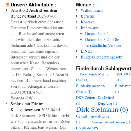
Unsere Aktivitäten :
Menue :
Sensation! Austritt aus dem
Willkommen
Bundesverband
2025-04-06
Berichte
Das ist wirklich eine: Sensation.
Kontakt
Der erste Landesverband ist aus
Impressum
dem Bundesverband ausgetreten
Datenschutz-1
und wird nicht der letzte sein.
Datenschutz-2 – Die
Sielmann ade ! Das kommt davon,
verständliche Version
wenn man nur seine eigenen
LiNKs
Interessen vertritt und die der
Bundeskleingartengesetz
politischen Kaste. Besonders
Finde durch Schlagwort
interessant: Zitat: … Weiterlesen
1. Vorsitzende Marita
250.000 €
→ Der Beitrag Sensation! Austritt
Dinn
(1)
(1)
aus dem Bundesverband erschien
Bundeskleingarten-
Bundesver
zuerst auf Kleingartenwesen-
Gesetz
(1)
(1)
DEUTSCHLAND.
DDR-Zeiten
Die Drittel-
Ricarda Rolf
(1)
Regelung
(1)
Schluss mit Filz im
Dirk Sielmann
(6)
Kleingartenwesen
2025-04-01
Dirk Sielmann – SPD Mitte – steht
Gewalt
gewaltsame
wie kaum ein anderer für den Roten
(1)
Auseinandersetzungen
(1)
Filz im Kleingarten- wesen. Das
Google-MAPS