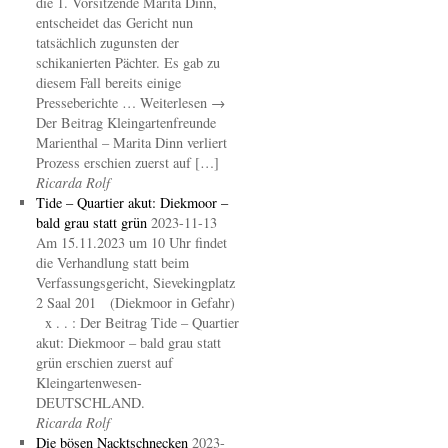
die 1. Vorsitzende Marita Dinn,
entscheidet das Gericht nun
tatsächlich zugunsten der
schikanierten Pächter. Es gab zu
diesem Fall bereits einige
Presseberichte … Weiterlesen →
Der Beitrag Kleingartenfreunde
Marienthal – Marita Dinn verliert
Prozess erschien zuerst auf […]
Ricarda Rolf
Tide – Quartier akut: Diekmoor –
bald grau statt grün
2023-11-13
Am 15.11.2023 um 10 Uhr findet
die Verhandlung statt beim
Verfassungsgericht, Sievekingplatz
2 Saal 201 (Diekmoor in Gefahr)
x . . : Der Beitrag Tide – Quartier
akut: Diekmoor – bald grau statt
grün erschien zuerst auf
Kleingartenwesen-
DEUTSCHLAND.
Ricarda Rolf
Die bösen Nacktschnecken
2023-