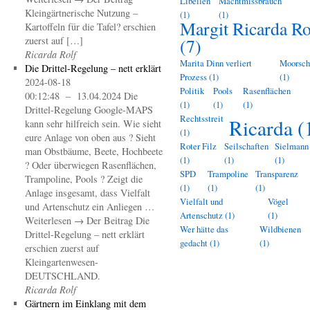
Libellen
Machtmissbrauch
Kleingärtnerische Nutzung –
(1)
(1)
Margit Ricarda Ro
Kartoffeln für die Tafel? erschien
zuerst auf […]
(7)
Ricarda Rolf
Marita Dinn verliert
Moorsch
Die Drittel-Regelung – nett erklärt
Prozess
(1)
(1)
2024-08-18
Politik
Pools
Rasenflächen
00:12:48 – 13.04.2024 Die
(1)
(1)
(1)
Drittel-Regelung Google-MAPS
Rechtsstreit
Ricarda
(
kann sehr hilfreich sein. Wie sieht
(1)
eure Anlage von oben aus ? Sieht
Roter Filz
Seilschaften
Sielmann
man Obstbäume, Beete, Hochbeete
(1)
(1)
(1)
? Oder überwiegen Rasenflächen,
SPD
Trampoline
Transparenz
Trampoline, Pools ? Zeigt die
(1)
(1)
(1)
Anlage insgesamt, dass Vielfalt
Vielfalt und
Vögel
und Artenschutz ein Anliegen …
Artenschutz
(1)
(1)
Weiterlesen → Der Beitrag Die
Wer hätte das
Wildbienen
Drittel-Regelung – nett erklärt
gedacht
(1)
(1)
erschien zuerst auf
Kleingartenwesen-
DEUTSCHLAND.
Ricarda Rolf
Gärtnern im Einklang mit dem