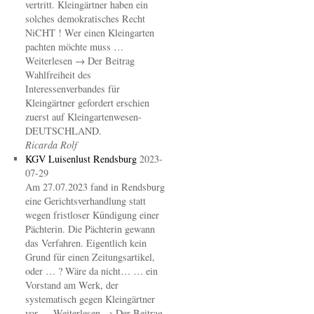
vertritt. Kleingärtner haben ein
solches demokratisches Recht
NiCHT ! Wer einen Kleingarten
pachten möchte muss …
Weiterlesen → Der Beitrag
Wahlfreiheit des
Interessenverbandes für
Kleingärtner gefordert erschien
zuerst auf Kleingartenwesen-
DEUTSCHLAND.
Ricarda Rolf
KGV Luisenlust Rendsburg
2023-
07-29
Am 27.07.2023 fand in Rendsburg
eine Gerichtsverhandlung statt
wegen fristloser Kündigung einer
Pächterin. Die Pächterin gewann
das Verfahren. Eigentlich kein
Grund für einen Zeitungsartikel,
oder … ? Wäre da nicht… … ein
Vorstand am Werk, der
systematisch gegen Kleingärtner
vor … Weiterlesen → Der Beitrag