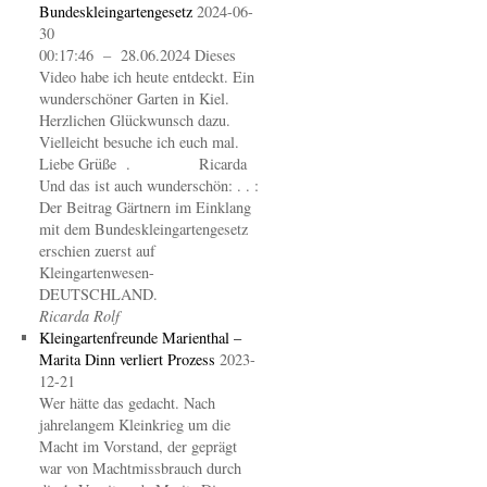
Bundeskleingartengesetz
2024-06-
30
00:17:46 – 28.06.2024 Dieses
Video habe ich heute entdeckt. Ein
wunderschöner Garten in Kiel.
Herzlichen Glückwunsch dazu.
Vielleicht besuche ich euch mal.
Liebe Grüße . Ricarda
Und das ist auch wunderschön: . . :
Der Beitrag Gärtnern im Einklang
mit dem Bundeskleingartengesetz
erschien zuerst auf
Kleingartenwesen-
DEUTSCHLAND.
Ricarda Rolf
Kleingartenfreunde Marienthal –
Marita Dinn verliert Prozess
2023-
12-21
Wer hätte das gedacht. Nach
jahrelangem Kleinkrieg um die
Macht im Vorstand, der geprägt
war von Machtmissbrauch durch