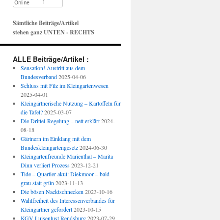
Sämtliche Beiträge/Artikel
stehen ganz UNTEN - RECHTS
ALLE Beiträge/Artikel :
Sensation! Austritt aus dem
Bundesverband
2025-04-06
Schluss mit Filz im Kleingartenwesen
2025-04-01
Kleingärtnerische Nutzung – Kartoffeln für
die Tafel?
2025-03-07
Die Drittel-Regelung – nett erklärt
2024-
08-18
Gärtnern im Einklang mit dem
Bundeskleingartengesetz
2024-06-30
Kleingartenfreunde Marienthal – Marita
Dinn verliert Prozess
2023-12-21
Tide – Quartier akut: Diekmoor – bald
grau statt grün
2023-11-13
Die bösen Nacktschnecken
2023-10-16
Wahlfreiheit des Interessenverbandes für
Kleingärtner gefordert
2023-10-15
KGV Luisenlust Rendsburg
2023-07-29