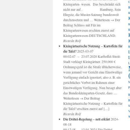
G
Kleingarten- wesen. Das beschränkt sich
B
nicht nur auf . Hamburg. Sein
K
Ehrgeiz, die Muster-Satzung bundesweit
durchzusetzen und … Weiterlesen → Der
K
Beitrag Schluss mit Filz im
K
Kleingartenwesen erschien zuerst auf
Kleingartenwesen-DEUTSCHLAND.
Ricarda Rolf
Kleingärtnerische Nutzung – Kartoffeln für
K
die Tafel?
2025-03-07
00:02:47 – 23.07.2020 Karftoffel-Streit:
Stadt verklagt Kleingärtner. 250.000 €
L
Ordnungsgeld ist die Strafe üblicherweise,
wenn jemand vor Gericht eine Einstweilige
Verfügung einfach ignoriert, also z. B. ein
M
gerichtliches Verbot im Rahmen einer
Einstweiligen Verfügung. Nun besagt aber
P
das Bundeskleingarten-Gesetz, dass …
R
Weiterlesen → Der Beitrag
R
Kleingärtnerische Nutzung – Kartoffeln für
die Tafel? erschien zuerst auf […]
V
Ricarda Rolf
W
Die Drittel-Regelung – nett erklärt
2024-
08-18
00:12:48 – 13.04.2024 Die Drittel-