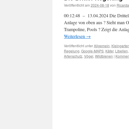
Veröffentlicht am
2024-08-18
von
Ricarda
00:12:48 – 13.04.2024 Die Drittel
Anlage von oben aus ? Sieht man 
Trampoline, Pools ? Zeigt die Anla
Weiterlesen
→
Veröffentlicht unter
Allgemein
,
Kleingarte
Regelung
,
Google-MAPS
,
Käfer
,
Libellen
Artenschutz
,
Vögel
,
Wildbienen
|
Komment