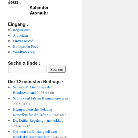
Jetzt :
Kalender
Atomuhr
Eingang :
Registrieren
Anmelden
Eintrags-Feed
Kommentar-Feed
WordPress.org
Suche & finde :
Die 12 neuesten Beiträge :
Sensation! Austritt aus dem
Bundesverband
2025-04-06
Schluss mit Filz im Kleingartenwesen
2025-04-01
Kleingärtnerische Nutzung –
Kartoffeln für die Tafel?
2025-03-07
Die Drittel-Regelung – nett erklärt
2024-08-18
Gärtnern im Einklang mit dem
Bundeskleingartengesetz
2024-06-30