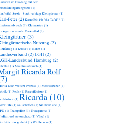
ärtnern im Einklang mit dem
undeskleingartengesetz
(1)
arftoffel-Streit: Stadt verklagt Kleingärtner
(1)
Karl-Peter
(2)
Kartoffeln für "die Tafel"?
(1)
indesmissbrauch
(1)
Kleingarten
(1)
leingartenfreunde Marienthal
(1)
Kleingärtner
(3)
Kleingärtnerische Nutzung
(2)
leinkrieg
(1)
Kultur
(1)
Käfer
(1)
Landesverband
(2)
LGH
(2)
LGH-Landesbund Hamburg
(2)
ibellen
(1)
Machtmissbrauch
(1)
Margit Ricarda Rolf
(7)
arita Dinn verliert Prozess
(1)
Moorschreber
(1)
olitik
(1)
Pools
(1)
Rasenflächen
(1)
Ricarda
(10)
echtsstreit
(1)
oter Filz
(1)
Seilschaften
(1)
Sielmann ade
(1)
SPD
(1)
Trampoline
(1)
Transparenz
(1)
ielfalt und Artenschutz
(1)
Vögel
(1)
er hätte das gedacht
(1)
Wildbienen
(1)