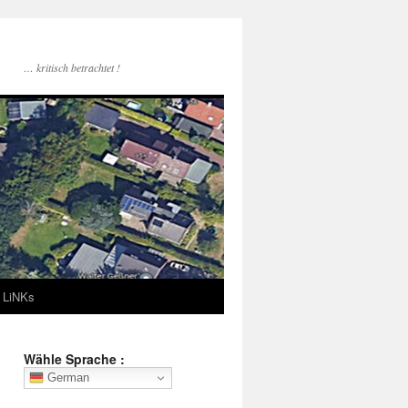
… kritisch betrachtet !
LiNKs
Wähle Sprache :
German