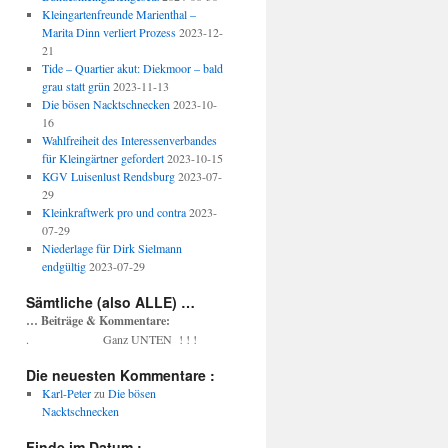
Kleingartenfreunde Marienthal –
Marita Dinn verliert Prozess
2023-12-
21
Tide – Quartier akut: Diekmoor – bald
grau statt grün
2023-11-13
Die bösen Nacktschnecken
2023-10-
16
Wahlfreiheit des Interessenverbandes
für Kleingärtner gefordert
2023-10-15
KGV Luisenlust Rendsburg
2023-07-
29
Kleinkraftwerk pro und contra
2023-
07-29
Niederlage für Dirk Sielmann
endgültig
2023-07-29
Sämtliche (also ALLE) …
… Beiträge & Kommentare:
. Ganz UNTEN ! ! !
Die neuesten Kommentare :
Karl-Peter
zu
Die bösen
Nacktschnecken
Finde im Datum :