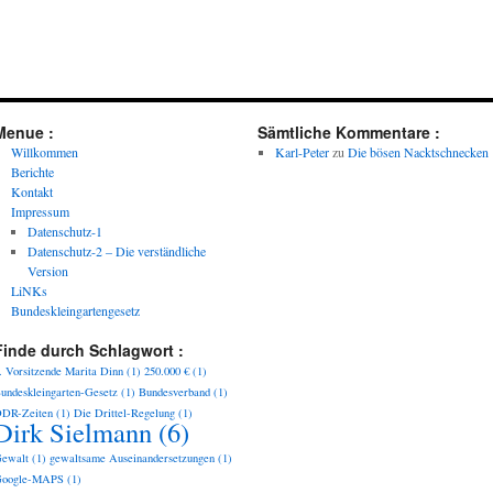
Menue :
Sämtliche Kommentare :
Willkommen
Karl-Peter
zu
Die bösen Nacktschnecken
Berichte
Kontakt
Impressum
Datenschutz-1
Datenschutz-2 – Die verständliche
Version
LiNKs
Bundeskleingartengesetz
Finde durch Schlagwort :
. Vorsitzende Marita Dinn
(1)
250.000 €
(1)
undeskleingarten-Gesetz
(1)
Bundesverband
(1)
DR-Zeiten
(1)
Die Drittel-Regelung
(1)
Dirk Sielmann
(6)
ewalt
(1)
gewaltsame Auseinandersetzungen
(1)
oogle-MAPS
(1)