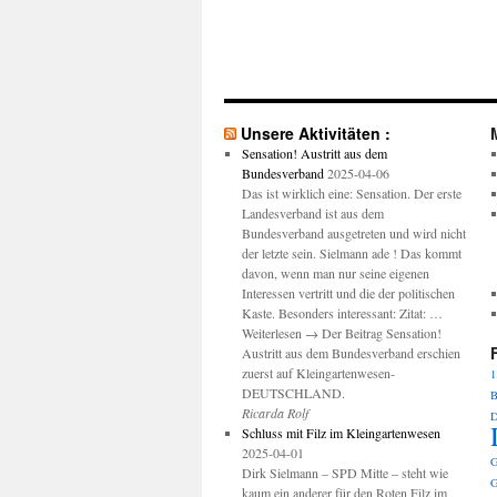
Unsere Aktivitäten :
Sensation! Austritt aus dem
Bundesverband
2025-04-06
Das ist wirklich eine: Sensation. Der erste
Landesverband ist aus dem
Bundesverband ausgetreten und wird nicht
der letzte sein. Sielmann ade ! Das kommt
davon, wenn man nur seine eigenen
Interessen vertritt und die der politischen
Kaste. Besonders interessant: Zitat: …
Weiterlesen → Der Beitrag Sensation!
Austritt aus dem Bundesverband erschien
zuerst auf Kleingartenwesen-
1
DEUTSCHLAND.
B
Ricarda Rolf
D
Schluss mit Filz im Kleingartenwesen
2025-04-01
G
Dirk Sielmann – SPD Mitte – steht wie
G
kaum ein anderer für den Roten Filz im