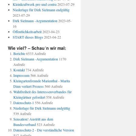
Kleinkraftwerk pro und contra
2023-07-29
Niederlage für Dirk Sielmann endgültig
2023-07-29
Dirk Sielmann -Argumentation
2023-05-
16
Öffentlichkeitsarbeit
2023-04-23
START dieses Blogs
2023-04-22
Wie viel? – Schau´n wir mal:
Berichte
6533 Aufrufe
Dirk Sielmann -Argumentation
1170
Aufrufe
Kontakt
734 Aufrufe
Impressum
566 Aufrufe
Kleingartenfreunde Marienthal - Marita
Dinn verliert Prozess
560 Aufrufe
Wahlfreiheit des Interessenverbandes für
Kleingärtner gefordert
558 Aufrufe
Datenschutz-1
556 Aufrufe
Niederlage für Dirk Sielmann endgültig
539 Aufrufe
Sensation! Austritt aus dem
Bundesverband
523 Aufrufe
Datenschutz-2 - Die verständliche Version
517 Aufrufe