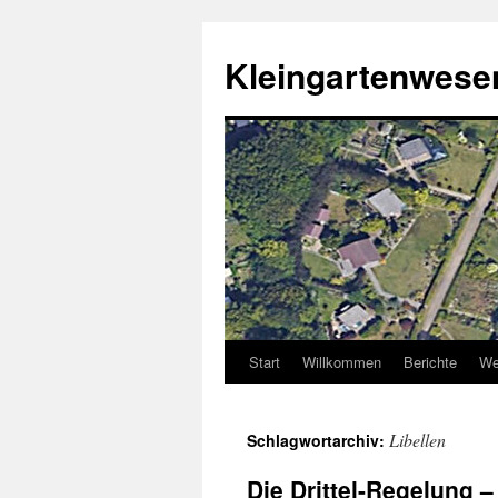
Zum
Inhalt
Kleingartenwe
springen
Start
Willkommen
Berichte
We
Libellen
Schlagwortarchiv:
Die Drittel-Regelung – 