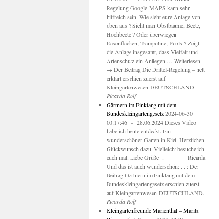
Regelung Google-MAPS kann sehr
hilfreich sein. Wie sieht eure Anlage von
oben aus ? Sieht man Obstbäume, Beete,
Hochbeete ? Oder überwiegen
Rasenflächen, Trampoline, Pools ? Zeigt
die Anlage insgesamt, dass Vielfalt und
Artenschutz ein Anliegen … Weiterlesen
→ Der Beitrag Die Drittel-Regelung – nett
erklärt erschien zuerst auf
Kleingartenwesen-DEUTSCHLAND.
Ricarda Rolf
Gärtnern im Einklang mit dem
Bundeskleingartengesetz
2024-06-30
00:17:46 – 28.06.2024 Dieses Video
habe ich heute entdeckt. Ein
wunderschöner Garten in Kiel. Herzlichen
Glückwunsch dazu. Vielleicht besuche ich
euch mal. Liebe Grüße . Ricarda
Und das ist auch wunderschön: . . : Der
Beitrag Gärtnern im Einklang mit dem
Bundeskleingartengesetz erschien zuerst
auf Kleingartenwesen-DEUTSCHLAND.
Ricarda Rolf
Kleingartenfreunde Marienthal – Marita