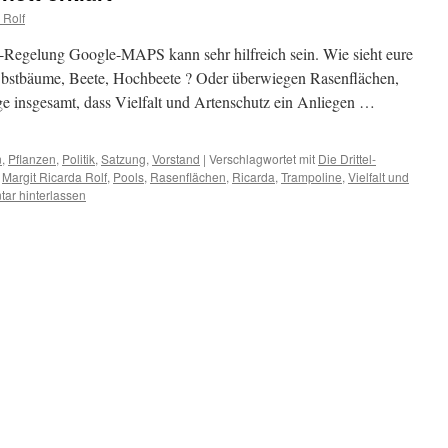
 Rolf
-Regelung Google-MAPS kann sehr hilfreich sein. Wie sieht eure
Obstbäume, Beete, Hochbeete ? Oder überwiegen Rasenflächen,
ge insgesamt, dass Vielfalt und Artenschutz ein Anliegen …
n
,
Pflanzen
,
Politik
,
Satzung
,
Vorstand
|
Verschlagwortet mit
Die Drittel-
,
Margit Ricarda Rolf
,
Pools
,
Rasenflächen
,
Ricarda
,
Trampoline
,
Vielfalt und
ar hinterlassen