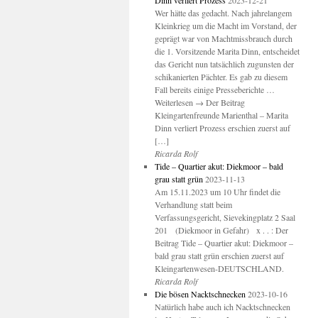
Dinn verliert Prozess
2023-12-21
Wer hätte das gedacht. Nach jahrelangem
Kleinkrieg um die Macht im Vorstand, der
geprägt war von Machtmissbrauch durch
die 1. Vorsitzende Marita Dinn, entscheidet
das Gericht nun tatsächlich zugunsten der
schikanierten Pächter. Es gab zu diesem
Fall bereits einige Presseberichte …
Weiterlesen → Der Beitrag
Kleingartenfreunde Marienthal – Marita
Dinn verliert Prozess erschien zuerst auf
[…]
Ricarda Rolf
Tide – Quartier akut: Diekmoor – bald
grau statt grün
2023-11-13
Am 15.11.2023 um 10 Uhr findet die
Verhandlung statt beim
Verfassungsgericht, Sievekingplatz 2 Saal
201 (Diekmoor in Gefahr) x . . : Der
Beitrag Tide – Quartier akut: Diekmoor –
bald grau statt grün erschien zuerst auf
Kleingartenwesen-DEUTSCHLAND.
Ricarda Rolf
Die bösen Nacktschnecken
2023-10-16
Natürlich habe auch ich Nacktschnecken