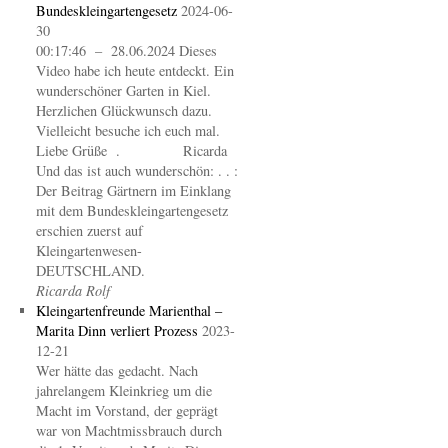
Bundeskleingartengesetz
2024-06-
30
00:17:46 – 28.06.2024 Dieses
Video habe ich heute entdeckt. Ein
wunderschöner Garten in Kiel.
Herzlichen Glückwunsch dazu.
Vielleicht besuche ich euch mal.
Liebe Grüße . Ricarda
Und das ist auch wunderschön: . . :
Der Beitrag Gärtnern im Einklang
mit dem Bundeskleingartengesetz
erschien zuerst auf
Kleingartenwesen-
DEUTSCHLAND.
Ricarda Rolf
Kleingartenfreunde Marienthal –
Marita Dinn verliert Prozess
2023-
12-21
Wer hätte das gedacht. Nach
jahrelangem Kleinkrieg um die
Macht im Vorstand, der geprägt
war von Machtmissbrauch durch