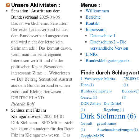
Unsere Aktivitäten :
Menue :
Sensation! Austritt aus dem
Willkommen
Bundesverband
2025-04-06
Berichte
Das ist wirklich eine: Sensation.
Kontakt
Der erste Landesverband ist aus
Impressum
dem Bundesverband ausgetreten
Datenschutz-1
und wird nicht der letzte sein.
Datenschutz-2 – Die
Sielmann ade ! Das kommt davon,
verständliche Version
wenn man nur seine eigenen
LiNKs
Interessen vertritt und die der
Bundeskleingartengesetz
politischen Kaste. Besonders
Finde durch Schlagwort
interessant: Zitat: … Weiterlesen
1. Vorsitzende Marita
250.000 €
→ Der Beitrag Sensation! Austritt
Dinn
(1)
(1)
aus dem Bundesverband erschien
Bundeskleingarten-
Bundesver
zuerst auf Kleingartenwesen-
Gesetz
(1)
(1)
DEUTSCHLAND.
DDR-Zeiten
Die Drittel-
Ricarda Rolf
(1)
Regelung
(1)
Schluss mit Filz im
Dirk Sielmann
(6)
Kleingartenwesen
2025-04-01
Dirk Sielmann – SPD Mitte – steht
Gewalt
gewaltsame
wie kaum ein anderer für den Roten
(1)
Auseinandersetzungen
(1)
Filz im Kleingarten- wesen. Das
Google-MAPS