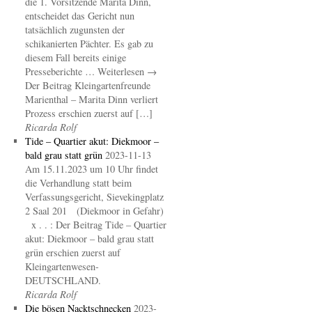
die 1. Vorsitzende Marita Dinn,
entscheidet das Gericht nun
tatsächlich zugunsten der
schikanierten Pächter. Es gab zu
diesem Fall bereits einige
Presseberichte … Weiterlesen →
Der Beitrag Kleingartenfreunde
Marienthal – Marita Dinn verliert
Prozess erschien zuerst auf […]
Ricarda Rolf
Tide – Quartier akut: Diekmoor –
bald grau statt grün
2023-11-13
Am 15.11.2023 um 10 Uhr findet
die Verhandlung statt beim
Verfassungsgericht, Sievekingplatz
2 Saal 201 (Diekmoor in Gefahr)
x . . : Der Beitrag Tide – Quartier
akut: Diekmoor – bald grau statt
grün erschien zuerst auf
Kleingartenwesen-
DEUTSCHLAND.
Ricarda Rolf
Die bösen Nacktschnecken
2023-