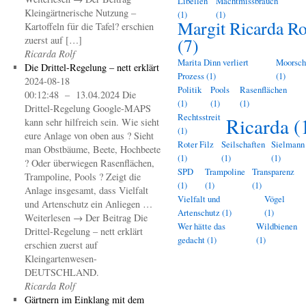
Libellen
Machtmissbrauch
Kleingärtnerische Nutzung –
(1)
(1)
Margit Ricarda Ro
Kartoffeln für die Tafel? erschien
zuerst auf […]
(7)
Ricarda Rolf
Marita Dinn verliert
Moorsch
Die Drittel-Regelung – nett erklärt
Prozess
(1)
(1)
2024-08-18
Politik
Pools
Rasenflächen
00:12:48 – 13.04.2024 Die
(1)
(1)
(1)
Drittel-Regelung Google-MAPS
Rechtsstreit
Ricarda
(
kann sehr hilfreich sein. Wie sieht
(1)
eure Anlage von oben aus ? Sieht
Roter Filz
Seilschaften
Sielmann
man Obstbäume, Beete, Hochbeete
(1)
(1)
(1)
? Oder überwiegen Rasenflächen,
SPD
Trampoline
Transparenz
Trampoline, Pools ? Zeigt die
(1)
(1)
(1)
Anlage insgesamt, dass Vielfalt
Vielfalt und
Vögel
und Artenschutz ein Anliegen …
Artenschutz
(1)
(1)
Weiterlesen → Der Beitrag Die
Wer hätte das
Wildbienen
Drittel-Regelung – nett erklärt
gedacht
(1)
(1)
erschien zuerst auf
Kleingartenwesen-
DEUTSCHLAND.
Ricarda Rolf
Gärtnern im Einklang mit dem