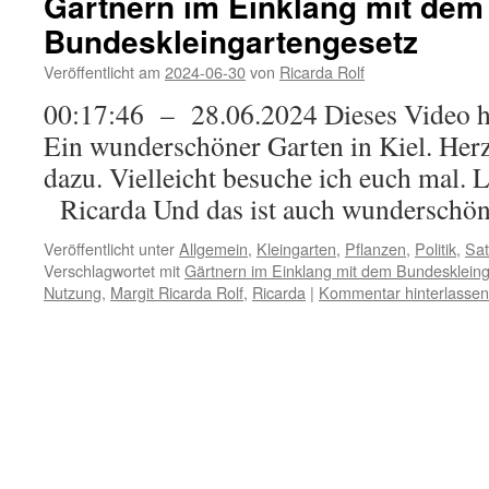
Gärtnern im Einklang mit dem
Bundeskleingartengesetz
Veröffentlicht am
2024-06-30
von
Ricarda Rolf
00:17:46 – 28.06.2024 Dieses Video ha
Ein wunderschöner Garten in Kiel. He
dazu. Vielleicht besuche ich euch
Ricarda Und das ist auch wunderschön: 
Veröffentlicht unter
Allgemein
,
Kleingarten
,
Pflanzen
,
Politik
,
Sa
Verschlagwortet mit
Gärtnern im Einklang mit dem Bundesklein
Nutzung
,
Margit Ricarda Rolf
,
Ricarda
|
Kommentar hinterlassen