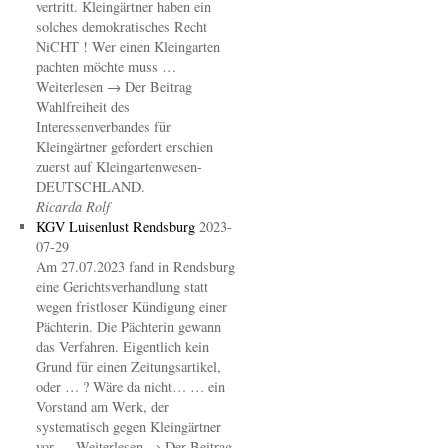
vertritt. Kleingärtner haben ein
solches demokratisches Recht
NiCHT ! Wer einen Kleingarten
pachten möchte muss …
Weiterlesen → Der Beitrag
Wahlfreiheit des
Interessenverbandes für
Kleingärtner gefordert erschien
zuerst auf Kleingartenwesen-
DEUTSCHLAND.
Ricarda Rolf
KGV Luisenlust Rendsburg
2023-
07-29
Am 27.07.2023 fand in Rendsburg
eine Gerichtsverhandlung statt
wegen fristloser Kündigung einer
Pächterin. Die Pächterin gewann
das Verfahren. Eigentlich kein
Grund für einen Zeitungsartikel,
oder … ? Wäre da nicht… … ein
Vorstand am Werk, der
systematisch gegen Kleingärtner
vor … Weiterlesen → Der Beitrag