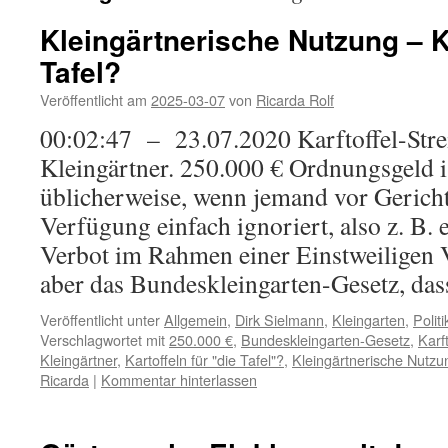
Kleingärtnerische Nutzung – Ka
Tafel?
Veröffentlicht am
2025-03-07
von
Ricarda Rolf
00:02:47 – 23.07.2020 Karftoffel-Strei
Kleingärtner. 250.000 € Ordnungsgeld is
üblicherweise, wenn jemand vor Gericht
Verfügung einfach ignoriert, also z. B. e
Verbot im Rahmen einer Einstweiligen 
aber das Bundeskleingarten-Gesetz, d
Veröffentlicht unter
Allgemein
,
Dirk Sielmann
,
Kleingarten
,
Politi
Verschlagwortet mit
250.000 €
,
Bundeskleingarten-Gesetz
,
Karft
Kleingärtner
,
Kartoffeln für "die Tafel"?
,
Kleingärtnerische Nutzu
Ricarda
|
Kommentar hinterlassen