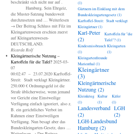
beschränkt sich nicht nur auf .
(1)
Hamburg. Sein Ehrgeiz,
Gärtnern im Einklang mit dem
die Muster-Satzung bundesweit
Bundeskleingartengesetz
(1)
durchzusetzen und … Weiterlesen
Karftoffel-Streit: Stadt verklagt
→ Der Beitrag Schluss mit Filz im
Kleingärtner
(1)
Kleingartenwesen erschien zuerst
Karl-Peter
Kartoffeln für "die
auf Kleingartenwesen-
(2)
Tafel"?
(1)
DEUTSCHLAND.
Kindesmissbrauch
Kleingarten
Ricarda Rolf
(1)
(1)
Kleingärtnerische Nutzung –
Kleingartenfreunde
Kartoffeln für die Tafel?
2025-03-
Marienthal
(1)
07
Kleingärtner
00:02:47 – 23.07.2020 Karftoffel-
(3)
Streit: Stadt verklagt Kleingärtner.
Kleingärtnerische
250.000 € Ordnungsgeld ist die
Nutzung
(2)
Strafe üblicherweise, wenn jemand
Kleinkrieg
Kultur
Käfer
vor Gericht eine Einstweilige
(1)
(1)
(1)
Verfügung einfach ignoriert, also z.
Landesverband
LGH
B. ein gerichtliches Verbot im
(2)
(2)
Rahmen einer Einstweiligen
LGH-Landesbund
Verfügung. Nun besagt aber das
Hamburg
(2)
Bundeskleingarten-Gesetz, dass …
Weiterlesen → Der Beitrag