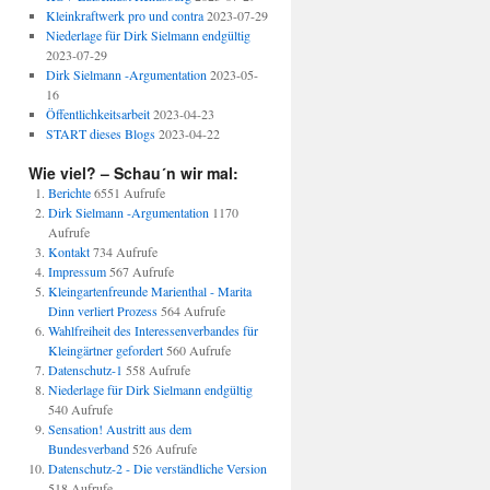
Kleinkraftwerk pro und contra
2023-07-29
Niederlage für Dirk Sielmann endgültig
2023-07-29
Dirk Sielmann -Argumentation
2023-05-
16
Öffentlichkeitsarbeit
2023-04-23
START dieses Blogs
2023-04-22
Wie viel? – Schau´n wir mal:
Berichte
6551 Aufrufe
Dirk Sielmann -Argumentation
1170
Aufrufe
Kontakt
734 Aufrufe
Impressum
567 Aufrufe
Kleingartenfreunde Marienthal - Marita
Dinn verliert Prozess
564 Aufrufe
Wahlfreiheit des Interessenverbandes für
Kleingärtner gefordert
560 Aufrufe
Datenschutz-1
558 Aufrufe
Niederlage für Dirk Sielmann endgültig
540 Aufrufe
Sensation! Austritt aus dem
Bundesverband
526 Aufrufe
Datenschutz-2 - Die verständliche Version
518 Aufrufe