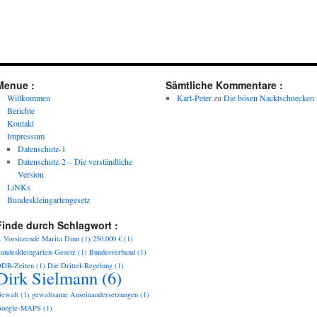
Menue :
Sämtliche Kommentare :
Willkommen
Karl-Peter
zu
Die bösen Nacktschnecken
Berichte
Kontakt
Impressum
Datenschutz-1
Datenschutz-2 – Die verständliche
Version
LiNKs
Bundeskleingartengesetz
Finde durch Schlagwort :
. Vorsitzende Marita Dinn
(1)
250.000 €
(1)
undeskleingarten-Gesetz
(1)
Bundesverband
(1)
DR-Zeiten
(1)
Die Drittel-Regelung
(1)
Dirk Sielmann
(6)
ewalt
(1)
gewaltsame Auseinandersetzungen
(1)
oogle-MAPS
(1)