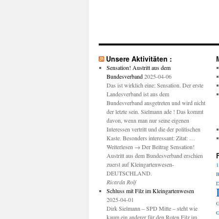
Unsere Aktivitäten :
Sensation! Austritt aus dem
Bundesverband
2025-04-06
Das ist wirklich eine: Sensation. Der erste
Landesverband ist aus dem
Bundesverband ausgetreten und wird nicht
der letzte sein. Sielmann ade ! Das kommt
davon, wenn man nur seine eigenen
Interessen vertritt und die der politischen
Kaste. Besonders interessant: Zitat: …
Weiterlesen → Der Beitrag Sensation!
Austritt aus dem Bundesverband erschien
zuerst auf Kleingartenwesen-
1
DEUTSCHLAND.
B
Ricarda Rolf
D
Schluss mit Filz im Kleingartenwesen
2025-04-01
G
Dirk Sielmann – SPD Mitte – steht wie
G
kaum ein anderer für den Roten Filz im