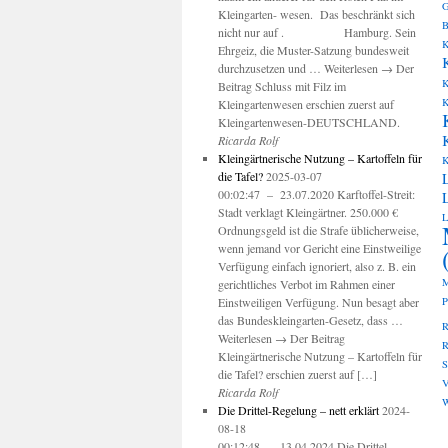
G
Kleingarten- wesen. Das beschränkt sich
B
nicht nur auf . Hamburg. Sein
K
Ehrgeiz, die Muster-Satzung bundesweit
durchzusetzen und … Weiterlesen → Der
K
Beitrag Schluss mit Filz im
K
Kleingartenwesen erschien zuerst auf
Kleingartenwesen-DEUTSCHLAND.
Ricarda Rolf
Kleingärtnerische Nutzung – Kartoffeln für
K
die Tafel?
2025-03-07
00:02:47 – 23.07.2020 Karftoffel-Streit:
Stadt verklagt Kleingärtner. 250.000 €
L
Ordnungsgeld ist die Strafe üblicherweise,
wenn jemand vor Gericht eine Einstweilige
Verfügung einfach ignoriert, also z. B. ein
M
gerichtliches Verbot im Rahmen einer
Einstweiligen Verfügung. Nun besagt aber
P
das Bundeskleingarten-Gesetz, dass …
R
Weiterlesen → Der Beitrag
R
Kleingärtnerische Nutzung – Kartoffeln für
die Tafel? erschien zuerst auf […]
V
Ricarda Rolf
W
Die Drittel-Regelung – nett erklärt
2024-
08-18
00:12:48 – 13.04.2024 Die Drittel-