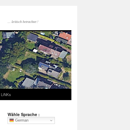
… kritisch betrachtet !
LiNKs
Wähle Sprache :
German