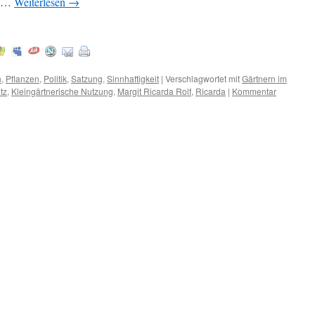
 : …
Weiterlesen
→
n
,
Pflanzen
,
Politik
,
Satzung
,
Sinnhaftigkeit
|
Verschlagwortet mit
Gärtnern im
tz
,
Kleingärtnerische Nutzung
,
Margit Ricarda Rolf
,
Ricarda
|
Kommentar