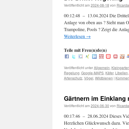
Veröffentlicht am
2024-08-18
von
Ricarda
00:12:48 – 13.04.2024 Die Drittel
Anlage von oben aus ? Sieht man 
Trampoline, Pools ? Zeigt die Anla
Weiterlesen
→
Teile mit Freu(n)de(n)
Veröffentlicht unter
Allgemein
,
Kleingarte
Regelung
,
Google-MAPS
,
Käfer
,
Libellen
Artenschutz
,
Vögel
,
Wildbienen
|
Komment
Gärtnern im Einklang
Veröffentlicht am
2024-06-30
von
Ricarda
00:17:46 – 28.06.2024 Dieses Vide
Herzlichen Glückwunsch dazu. V