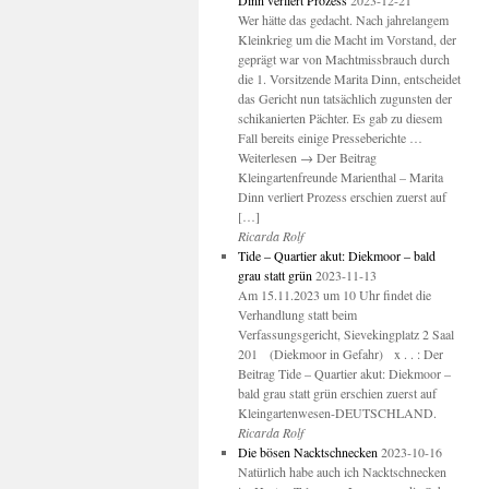
Dinn verliert Prozess
2023-12-21
Wer hätte das gedacht. Nach jahrelangem
Kleinkrieg um die Macht im Vorstand, der
geprägt war von Machtmissbrauch durch
die 1. Vorsitzende Marita Dinn, entscheidet
das Gericht nun tatsächlich zugunsten der
schikanierten Pächter. Es gab zu diesem
Fall bereits einige Presseberichte …
Weiterlesen → Der Beitrag
Kleingartenfreunde Marienthal – Marita
Dinn verliert Prozess erschien zuerst auf
[…]
Ricarda Rolf
Tide – Quartier akut: Diekmoor – bald
grau statt grün
2023-11-13
Am 15.11.2023 um 10 Uhr findet die
Verhandlung statt beim
Verfassungsgericht, Sievekingplatz 2 Saal
201 (Diekmoor in Gefahr) x . . : Der
Beitrag Tide – Quartier akut: Diekmoor –
bald grau statt grün erschien zuerst auf
Kleingartenwesen-DEUTSCHLAND.
Ricarda Rolf
Die bösen Nacktschnecken
2023-10-16
Natürlich habe auch ich Nacktschnecken