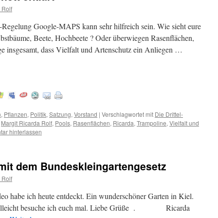
 Rolf
-Regelung Google-MAPS kann sehr hilfreich sein. Wie sieht eure
Obstbäume, Beete, Hochbeete ? Oder überwiegen Rasenflächen,
ge insgesamt, dass Vielfalt und Artenschutz ein Anliegen …
n
,
Pflanzen
,
Politik
,
Satzung
,
Vorstand
|
Verschlagwortet mit
Die Drittel-
,
Margit Ricarda Rolf
,
Pools
,
Rasenflächen
,
Ricarda
,
Trampoline
,
Vielfalt und
ar hinterlassen
 mit dem Bundeskleingartengesetz
 Rolf
o habe ich heute entdeckt. Ein wunderschöner Garten in Kiel.
ielleicht besuche ich euch mal. Liebe Grüße . Ricarda