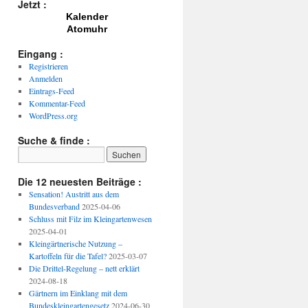
Jetzt :
Kalender
Atomuhr
Eingang :
Registrieren
Anmelden
Eintrags-Feed
Kommentar-Feed
WordPress.org
Suche & finde :
Die 12 neuesten Beiträge :
Sensation! Austritt aus dem
Bundesverband
2025-04-06
Schluss mit Filz im Kleingartenwesen
2025-04-01
Kleingärtnerische Nutzung –
Kartoffeln für die Tafel?
2025-03-07
Die Drittel-Regelung – nett erklärt
2024-08-18
Gärtnern im Einklang mit dem
Bundeskleingartengesetz
2024-06-30