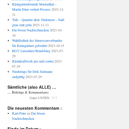
Kleingartenfreunde Marienthal –
Marita Dinn verliert Prozess
2023-12-
21
Tide – Quartier akut: Diekmoor – bald
grau statt grün
2023-11-13
Die bösen Nacktschnecken
2023-10-
16
Wahlfreiheit des Interessenverbandes
für Kleingärtner gefordert
2023-10-15
KGV Luisenlust Rendsburg
2023-07-
29
Kleinkraftwerk pro und contra
2023-
07-29
Niederlage für Dirk Sielmann
endgültig
2023-07-29
Sämtliche (also ALLE) …
… Beiträge & Kommentare:
. Ganz UNTEN ! ! !
Die neuesten Kommentare :
Karl-Peter
zu
Die bösen
Nacktschnecken
Finde im Datum :