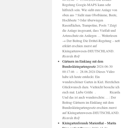
Regelung Google-MAPS kann sehr
hilfreich sein. Wie sieht eure Anlage von
oben aus ? Sieht man Obstbäume, Beete,
Hochbeete ? Oder überwiegen
Rasenflächen, Trampoline, Pools ? Zeigt
die Anlage insgesamt, dass Vielfalt und
Artenschutz ein Anliegen … Weiterlesen
→ Der Beitrag Die Drittel-Regelung – nett
erklärt erschien zuerst auf
Kleingartenwesen-DEUTSCHLAND.
Ricarda Rolf
Gärtnern im Einklang mit dem
Bundeskleingartengesetz
2024-06-30
00:17:46 – 28.06.2024 Dieses Video
habe ich heute entdeckt. Ein
wunderschöner Garten in Kiel. Herzlichen
Glückwunsch dazu. Vielleicht besuche ich
euch mal. Liebe Grüße . Ricarda
Und das ist auch wunderschön: . . : Der
Beitrag Gärtnern im Einklang mit dem
Bundeskleingartengesetz erschien zuerst
auf Kleingartenwesen-DEUTSCHLAND.
Ricarda Rolf
Kleingartenfreunde Marienthal – Marita