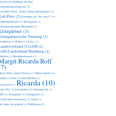
ärtnern im Einklang mit dem
undeskleingartengesetz
(1)
arftoffel-Streit: Stadt verklagt Kleingärtner
(1)
Karl-Peter
(2)
Kartoffeln für "die Tafel"?
(1)
indesmissbrauch
(1)
Kleingarten
(1)
leingartenfreunde Marienthal
(1)
Kleingärtner
(3)
Kleingärtnerische Nutzung
(2)
leinkrieg
(1)
Kultur
(1)
Käfer
(1)
Landesverband
(2)
LGH
(2)
LGH-Landesbund Hamburg
(2)
ibellen
(1)
Machtmissbrauch
(1)
Margit Ricarda Rolf
(7)
arita Dinn verliert Prozess
(1)
Moorschreber
(1)
olitik
(1)
Pools
(1)
Rasenflächen
(1)
Ricarda
(10)
echtsstreit
(1)
oter Filz
(1)
Seilschaften
(1)
Sielmann ade
(1)
SPD
(1)
Trampoline
(1)
Transparenz
(1)
ielfalt und Artenschutz
(1)
Vögel
(1)
er hätte das gedacht
(1)
Wildbienen
(1)