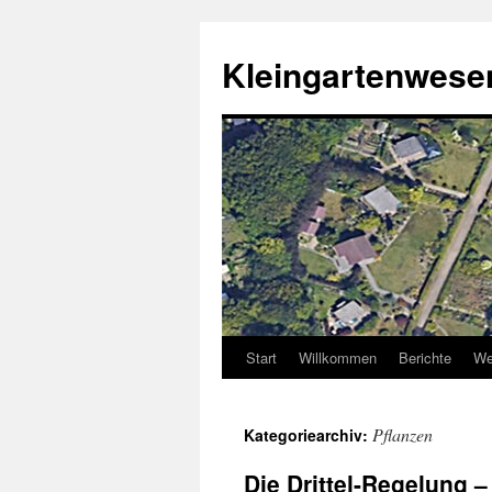
Zum
Inhalt
Kleingartenwe
springen
Start
Willkommen
Berichte
We
Pflanzen
Kategoriearchiv:
Die Drittel-Regelung – 