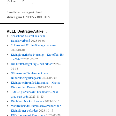
Sämtliche Beiträge/Artikel
stehen ganz UNTEN - RECHTS
ALLE Beiträge/Artikel :
Sensation! Austritt aus dem
Bundesverband
2025-04-06
Schluss mit Filz im Kleingartenwesen
2025-04-01
Kleingärtnerische Nutzung – Kartoffeln für
die Tafel?
2025-03-07
Die Drittel-Regelung – nett erklärt
2024-
08-18
Gärtnern im Einklang mit dem
Bundeskleingartengesetz
2024-06-30
Kleingartenfreunde Marienthal – Marita
Dinn verliert Prozess
2023-12-21
Tide – Quartier akut: Diekmoor – bald
grau statt grün
2023-11-13
Die bösen Nacktschnecken
2023-10-16
Wahlfreiheit des Interessenverbandes für
Kleingärtner gefordert
2023-10-15
KGV Luisenlust Rendsburg
2023-07-29