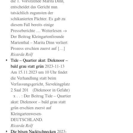
die 1. Vorsitzende Marita Dinn,
entscheidet das Gericht nun
tatsächlich zugunsten der
schikanierten Pächter. Es gab zu
diesem Fall bereits einige
Presseberichte … Weiterlesen →
Der Beitrag Kleingartenfreunde
Marienthal – Marita Dinn verliert
Prozess erschien zuerst auf […]
Ricarda Rolf
Tide – Quartier akut: Diekmoor –
bald grau statt grün
2023-11-13
Am 15.11.2023 um 10 Uhr findet
die Verhandlung statt beim
Verfassungsgericht, Sievekingplatz
2 Saal 201 (Diekmoor in Gefahr)
x . . : Der Beitrag Tide – Quartier
akut: Diekmoor – bald grau statt
grün erschien zuerst auf
Kleingartenwesen-
DEUTSCHLAND.
Ricarda Rolf
Die bösen Nacktschnecken
2023-