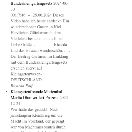
Bundeskleingartengesetz
2024-06-
30
00:17:46 – 28.06.2024 Dieses
Video habe ich heute entdeckt. Ein
wunderschöner Garten in Kiel.
Herzlichen Glückwunsch dazu.
Vielleicht besuche ich euch mal.
Liebe Grüße . Ricarda
Und das ist auch wunderschön: . . :
Der Beitrag Gärtnern im Einklang
mit dem Bundeskleingartengesetz
erschien zuerst auf
Kleingartenwesen-
DEUTSCHLAND.
Ricarda Rolf
Kleingartenfreunde Marienthal –
Marita Dinn verliert Prozess
2023-
12-21
Wer hätte das gedacht. Nach
jahrelangem Kleinkrieg um die
Macht im Vorstand, der geprägt
war von Machtmissbrauch durch