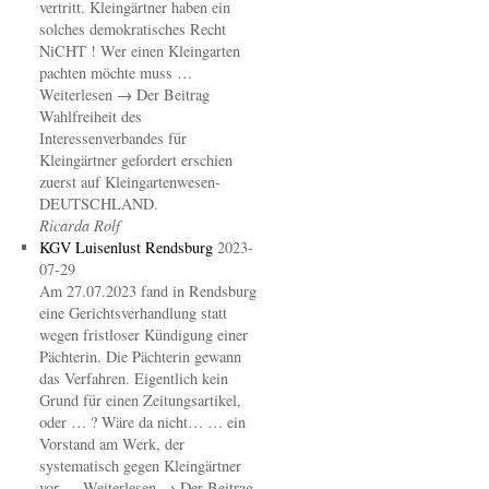
vertritt. Kleingärtner haben ein
solches demokratisches Recht
NiCHT ! Wer einen Kleingarten
pachten möchte muss …
Weiterlesen → Der Beitrag
Wahlfreiheit des
Interessenverbandes für
Kleingärtner gefordert erschien
zuerst auf Kleingartenwesen-
DEUTSCHLAND.
Ricarda Rolf
KGV Luisenlust Rendsburg
2023-
07-29
Am 27.07.2023 fand in Rendsburg
eine Gerichtsverhandlung statt
wegen fristloser Kündigung einer
Pächterin. Die Pächterin gewann
das Verfahren. Eigentlich kein
Grund für einen Zeitungsartikel,
oder … ? Wäre da nicht… … ein
Vorstand am Werk, der
systematisch gegen Kleingärtner
vor … Weiterlesen → Der Beitrag