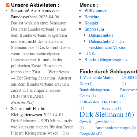
Unsere Aktivitäten :
Menue :
Sensation! Austritt aus dem
Willkommen
Bundesverband
2025-04-06
Berichte
Das ist wirklich eine: Sensation.
Kontakt
Der erste Landesverband ist aus
Impressum
dem Bundesverband ausgetreten
Datenschutz-1
und wird nicht der letzte sein.
Datenschutz-2 – Die
Sielmann ade ! Das kommt davon,
verständliche Version
wenn man nur seine eigenen
LiNKs
Interessen vertritt und die der
Bundeskleingartengesetz
politischen Kaste. Besonders
Finde durch Schlagwort
interessant: Zitat: … Weiterlesen
1. Vorsitzende Marita
250.000 €
→ Der Beitrag Sensation! Austritt
Dinn
(1)
(1)
aus dem Bundesverband erschien
Bundeskleingarten-
Bundesver
zuerst auf Kleingartenwesen-
Gesetz
(1)
(1)
DEUTSCHLAND.
DDR-Zeiten
Die Drittel-
Ricarda Rolf
(1)
Regelung
(1)
Schluss mit Filz im
Dirk Sielmann
(6)
Kleingartenwesen
2025-04-01
Dirk Sielmann – SPD Mitte – steht
Gewalt
gewaltsame
wie kaum ein anderer für den Roten
(1)
Auseinandersetzungen
(1)
Filz im Kleingarten- wesen. Das
Google-MAPS