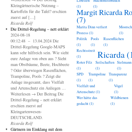
Libellen
Machtmissbrauch
Kleingärtnerische Nutzung –
(1)
(1)
Margit Ricarda Ro
Kartoffeln für die Tafel? erschien
zuerst auf […]
(7)
Ricarda Rolf
Marita Dinn verliert
Moorsch
Die Drittel-Regelung – nett erklärt
Prozess
(1)
(1)
2024-08-18
Politik
Pools
Rasenflächen
00:12:48 – 13.04.2024 Die
(1)
(1)
(1)
Drittel-Regelung Google-MAPS
Rechtsstreit
Ricarda
(
kann sehr hilfreich sein. Wie sieht
(1)
eure Anlage von oben aus ? Sieht
Roter Filz
Seilschaften
Sielmann
man Obstbäume, Beete, Hochbeete
(1)
(1)
(1)
? Oder überwiegen Rasenflächen,
SPD
Trampoline
Transparenz
Trampoline, Pools ? Zeigt die
(1)
(1)
(1)
Anlage insgesamt, dass Vielfalt
Vielfalt und
Vögel
und Artenschutz ein Anliegen …
Artenschutz
(1)
(1)
Weiterlesen → Der Beitrag Die
Wer hätte das
Wildbienen
Drittel-Regelung – nett erklärt
gedacht
(1)
(1)
erschien zuerst auf
Kleingartenwesen-
DEUTSCHLAND.
Ricarda Rolf
Gärtnern im Einklang mit dem