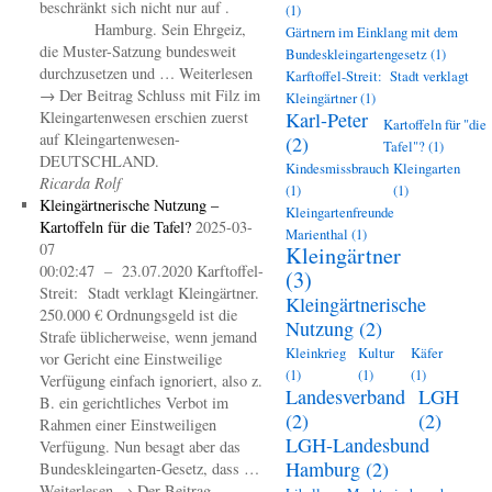
beschränkt sich nicht nur auf .
(1)
Hamburg. Sein Ehrgeiz,
Gärtnern im Einklang mit dem
die Muster-Satzung bundesweit
Bundeskleingartengesetz
(1)
durchzusetzen und … Weiterlesen
Karftoffel-Streit: Stadt verklagt
→ Der Beitrag Schluss mit Filz im
Kleingärtner
(1)
Kleingartenwesen erschien zuerst
Karl-Peter
Kartoffeln für "die
auf Kleingartenwesen-
(2)
Tafel"?
(1)
DEUTSCHLAND.
Kindesmissbrauch
Kleingarten
Ricarda Rolf
(1)
(1)
Kleingärtnerische Nutzung –
Kleingartenfreunde
Kartoffeln für die Tafel?
2025-03-
Marienthal
(1)
07
Kleingärtner
00:02:47 – 23.07.2020 Karftoffel-
(3)
Streit: Stadt verklagt Kleingärtner.
Kleingärtnerische
250.000 € Ordnungsgeld ist die
Nutzung
(2)
Strafe üblicherweise, wenn jemand
Kleinkrieg
Kultur
Käfer
vor Gericht eine Einstweilige
(1)
(1)
(1)
Verfügung einfach ignoriert, also z.
Landesverband
LGH
B. ein gerichtliches Verbot im
(2)
(2)
Rahmen einer Einstweiligen
LGH-Landesbund
Verfügung. Nun besagt aber das
Hamburg
(2)
Bundeskleingarten-Gesetz, dass …
Weiterlesen → Der Beitrag