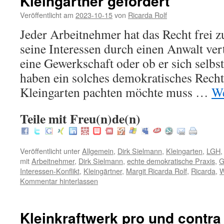
Kleingärtner gefordert
Veröffentlicht am
2023-10-15
von
Ricarda Rolf
Jeder Arbeitnehmer hat das Recht frei z
seine Interessen durch einen Anwalt ver
eine Gewerkschaft oder ob er sich selbst 
haben ein solches demokratisches Rech
Kleingarten pachten möchte muss …
We
Teile mit Freu(n)de(n)
Veröffentlicht unter
Allgemein
,
Dirk Sielmann
,
Kleingarten
,
LGH
mit
Arbeitnehmer
,
Dirk Sielmann
,
echte demokratische Praxis
,
G
Interessen-Konflikt
,
Kleingärtner
,
Margit Ricarda Rolf
,
Ricarda
,
W
Kommentar hinterlassen
Kleinkraftwerk pro und contra