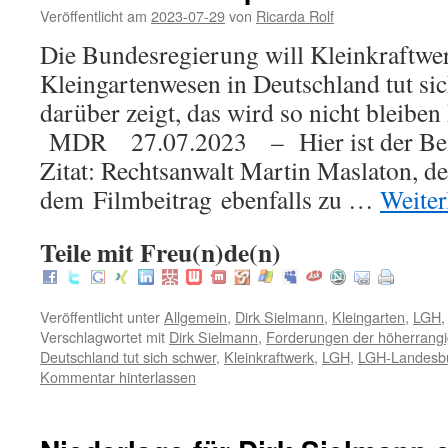
Veröffentlicht am
2023-07-29
von
Ricarda Rolf
Die Bundesregierung will Kleinkraftwer
Kleingartenwesen in Deutschland tut sic
darüber zeigt, das wird so nicht bleibe
MDR 27.07.2023 – Hier ist der Bei
Zitat: Rechtsanwalt Martin Maslaton, de
dem Filmbeitrag ebenfalls zu …
Weiter
Teile mit Freu(n)de(n)
Veröffentlicht unter
Allgemein
,
Dirk Sielmann
,
Kleingarten
,
LGH
Verschlagwortet mit
Dirk Sielmann
,
Forderungen der höherrang
Deutschland tut sich schwer
,
Kleinkraftwerk
,
LGH
,
LGH-Landesb
Kommentar hinterlassen