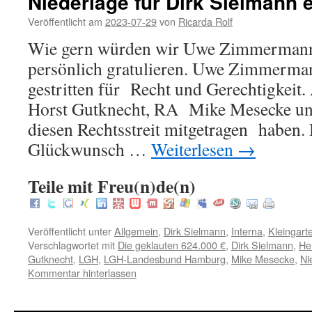
Niederlage für Dirk Sielmann 
Veröffentlicht am
2023-07-29
von
Ricarda Rolf
Wie gern würden wir Uwe Zimmermann
persönlich gratulieren. Uwe Zimmermann
gestritten für Recht und Gerechtigkeit.
Horst Gutknecht, RA Mike Mesecke un
diesen Rechtsstreit mitgetragen haben.
Glückwunsch …
Weiterlesen
→
Teile mit Freu(n)de(n)
Veröffentlicht unter
Allgemein
,
Dirk Sielmann
,
Interna
,
Kleingart
Verschlagwortet mit
Die geklauten 624.000 €
,
Dirk Sielmann
,
He
Gutknecht
,
LGH
,
LGH-Landesbund Hamburg
,
Mike Mesecke
,
Ni
Kommentar hinterlassen