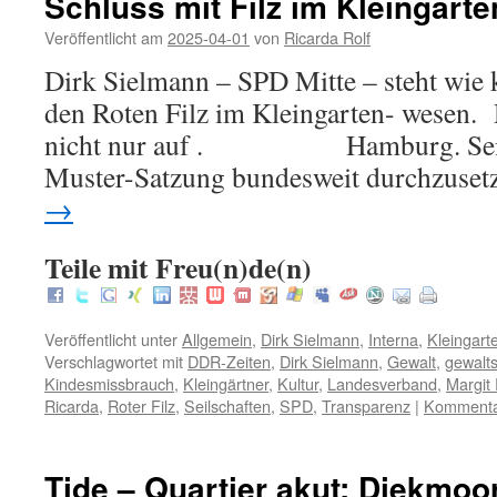
Schluss mit Filz im Kleingart
Veröffentlicht am
2025-04-01
von
Ricarda Rolf
Dirk Sielmann – SPD Mitte – steht wie 
den Roten Filz im Kleingarten- wesen. 
nicht nur auf . Hamburg. Sein 
Muster-Satzung bundesweit durchzuse
→
Teile mit Freu(n)de(n)
Veröffentlicht unter
Allgemein
,
Dirk Sielmann
,
Interna
,
Kleingart
Verschlagwortet mit
DDR-Zeiten
,
Dirk Sielmann
,
Gewalt
,
gewalt
Kindesmissbrauch
,
Kleingärtner
,
Kultur
,
Landesverband
,
Margit 
Ricarda
,
Roter Filz
,
Seilschaften
,
SPD
,
Transparenz
|
Kommentar
Tide – Quartier akut: Diekmoor