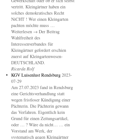
Gewerkschaft oder ob er sich selbst
vertritt. Kleingärtner haben ein
solches demokratisches Recht
NiCHT ! Wer einen Kleingarten
pachten möchte muss …
Weiterlesen → Der Beitrag
Wahlfreiheit des
Interessenverbandes für
Kleingärtner gefordert erschien
zuerst auf Kleingartenwesen-
DEUTSCHLAND.
Ricarda Rolf
KGV Luisenlust Rendsburg
2023-
07-29
Am 27.07.2023 fand in Rendsburg
eine Gerichtsverhandlung statt
wegen fristloser Kündigung einer
Pächterin. Die Pächterin gewann
das Verfahren. Eigentlich kein
Grund für einen Zeitungsartikel,
oder … ? Wäre da nicht… … ein
Vorstand am Werk, der
systematisch gegen Kleingärtner