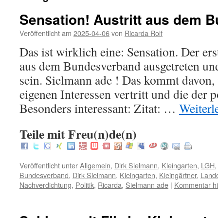
Sensation! Austritt aus dem 
Veröffentlicht am
2025-04-06
von
Ricarda Rolf
Das ist wirklich eine: Sensation. Der er
aus dem Bundesverband ausgetreten und 
sein. Sielmann ade ! Das kommt davon,
eigenen Interessen vertritt und die der p
Besonders interessant: Zitat: …
Weiterl
Teile mit Freu(n)de(n)
Veröffentlicht unter
Allgemein
,
Dirk Sielmann
,
Kleingarten
,
LGH
Bundesverband
,
Dirk Sielmann
,
Kleingarten
,
Kleingärtner
,
Land
Nachverdichtung
,
Politik
,
Ricarda
,
Sielmann ade
|
Kommentar hi