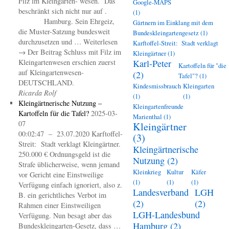
Filz im Kleingarten- wesen. Das
Google-MAPS
beschränkt sich nicht nur auf .
(1)
Hamburg. Sein Ehrgeiz,
Gärtnern im Einklang mit dem
die Muster-Satzung bundesweit
Bundeskleingartengesetz
(1)
durchzusetzen und … Weiterlesen
Karftoffel-Streit: Stadt verklagt
→ Der Beitrag Schluss mit Filz im
Kleingärtner
(1)
Kleingartenwesen erschien zuerst
Karl-Peter
Kartoffeln für "die
auf Kleingartenwesen-
(2)
Tafel"?
(1)
DEUTSCHLAND.
Kindesmissbrauch
Kleingarten
Ricarda Rolf
(1)
(1)
Kleingärtnerische Nutzung –
Kleingartenfreunde
Kartoffeln für die Tafel?
2025-03-
Marienthal
(1)
07
Kleingärtner
00:02:47 – 23.07.2020 Karftoffel-
(3)
Streit: Stadt verklagt Kleingärtner.
Kleingärtnerische
250.000 € Ordnungsgeld ist die
Nutzung
(2)
Strafe üblicherweise, wenn jemand
Kleinkrieg
Kultur
Käfer
vor Gericht eine Einstweilige
(1)
(1)
(1)
Verfügung einfach ignoriert, also z.
Landesverband
LGH
B. ein gerichtliches Verbot im
(2)
(2)
Rahmen einer Einstweiligen
LGH-Landesbund
Verfügung. Nun besagt aber das
Hamburg
(2)
Bundeskleingarten-Gesetz, dass …