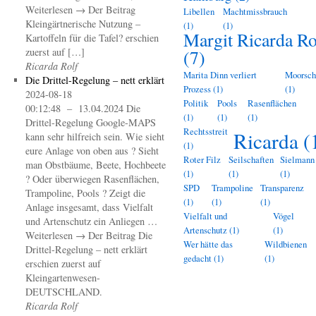
Weiterlesen → Der Beitrag
Libellen
Machtmissbrauch
Kleingärtnerische Nutzung –
(1)
(1)
Margit Ricarda Ro
Kartoffeln für die Tafel? erschien
zuerst auf […]
(7)
Ricarda Rolf
Marita Dinn verliert
Moorsch
Die Drittel-Regelung – nett erklärt
Prozess
(1)
(1)
2024-08-18
Politik
Pools
Rasenflächen
00:12:48 – 13.04.2024 Die
(1)
(1)
(1)
Drittel-Regelung Google-MAPS
Rechtsstreit
Ricarda
(
kann sehr hilfreich sein. Wie sieht
(1)
eure Anlage von oben aus ? Sieht
Roter Filz
Seilschaften
Sielmann
man Obstbäume, Beete, Hochbeete
(1)
(1)
(1)
? Oder überwiegen Rasenflächen,
SPD
Trampoline
Transparenz
Trampoline, Pools ? Zeigt die
(1)
(1)
(1)
Anlage insgesamt, dass Vielfalt
Vielfalt und
Vögel
und Artenschutz ein Anliegen …
Artenschutz
(1)
(1)
Weiterlesen → Der Beitrag Die
Wer hätte das
Wildbienen
Drittel-Regelung – nett erklärt
gedacht
(1)
(1)
erschien zuerst auf
Kleingartenwesen-
DEUTSCHLAND.
Ricarda Rolf