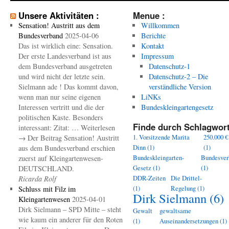
Unsere Aktivitäten :
Menue :
Sensation! Austritt aus dem
Willkommen
Bundesverband
2025-04-06
Berichte
Das ist wirklich eine: Sensation.
Kontakt
Der erste Landesverband ist aus
Impressum
dem Bundesverband ausgetreten
Datenschutz-1
und wird nicht der letzte sein.
Datenschutz-2 – Die
Sielmann ade ! Das kommt davon,
verständliche Version
wenn man nur seine eigenen
LiNKs
Interessen vertritt und die der
Bundeskleingartengesetz
politischen Kaste. Besonders
Finde durch Schlagwort
interessant: Zitat: … Weiterlesen
1. Vorsitzende Marita
250.000 €
→ Der Beitrag Sensation! Austritt
Dinn
(1)
(1)
aus dem Bundesverband erschien
Bundeskleingarten-
Bundesver
zuerst auf Kleingartenwesen-
Gesetz
(1)
(1)
DEUTSCHLAND.
DDR-Zeiten
Die Drittel-
Ricarda Rolf
(1)
Regelung
(1)
Schluss mit Filz im
Dirk Sielmann
(6)
Kleingartenwesen
2025-04-01
Dirk Sielmann – SPD Mitte – steht
Gewalt
gewaltsame
wie kaum ein anderer für den Roten
(1)
Auseinandersetzungen
(1)