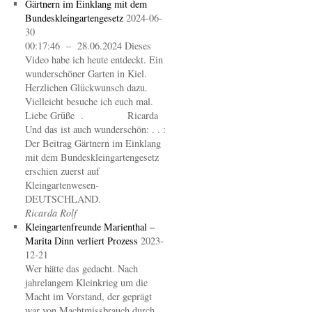
Gärtnern im Einklang mit dem
Bundeskleingartengesetz
2024-06-
30
00:17:46 – 28.06.2024 Dieses
Video habe ich heute entdeckt. Ein
wunderschöner Garten in Kiel.
Herzlichen Glückwunsch dazu.
Vielleicht besuche ich euch mal.
Liebe Grüße . Ricarda
Und das ist auch wunderschön: . . :
Der Beitrag Gärtnern im Einklang
mit dem Bundeskleingartengesetz
erschien zuerst auf
Kleingartenwesen-
DEUTSCHLAND.
Ricarda Rolf
Kleingartenfreunde Marienthal –
Marita Dinn verliert Prozess
2023-
12-21
Wer hätte das gedacht. Nach
jahrelangem Kleinkrieg um die
Macht im Vorstand, der geprägt
war von Machtmissbrauch durch