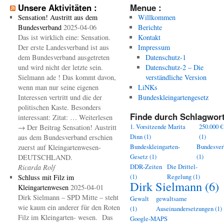
Unsere Aktivitäten :
Menue :
Sensation! Austritt aus dem
Willkommen
Bundesverband
2025-04-06
Berichte
Das ist wirklich eine: Sensation.
Kontakt
Der erste Landesverband ist aus
Impressum
dem Bundesverband ausgetreten
Datenschutz-1
und wird nicht der letzte sein.
Datenschutz-2 – Die
Sielmann ade ! Das kommt davon,
verständliche Version
wenn man nur seine eigenen
LiNKs
Interessen vertritt und die der
Bundeskleingartengesetz
politischen Kaste. Besonders
Finde durch Schlagwort
interessant: Zitat: … Weiterlesen
1. Vorsitzende Marita
250.000 €
→ Der Beitrag Sensation! Austritt
Dinn
(1)
(1)
aus dem Bundesverband erschien
Bundeskleingarten-
Bundesver
zuerst auf Kleingartenwesen-
Gesetz
(1)
(1)
DEUTSCHLAND.
DDR-Zeiten
Die Drittel-
Ricarda Rolf
(1)
Regelung
(1)
Schluss mit Filz im
Dirk Sielmann
(6)
Kleingartenwesen
2025-04-01
Dirk Sielmann – SPD Mitte – steht
Gewalt
gewaltsame
wie kaum ein anderer für den Roten
(1)
Auseinandersetzungen
(1)
Filz im Kleingarten- wesen. Das
Google-MAPS