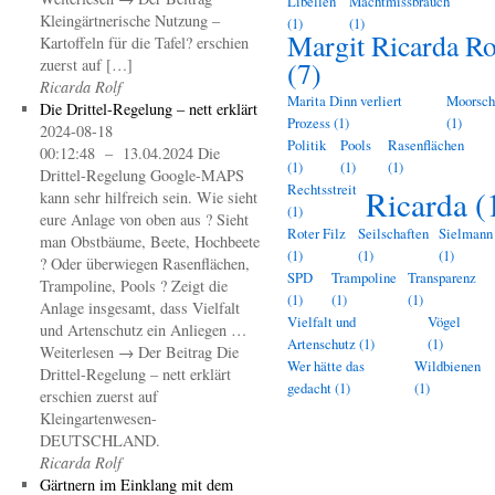
Libellen
Machtmissbrauch
Kleingärtnerische Nutzung –
(1)
(1)
Margit Ricarda Ro
Kartoffeln für die Tafel? erschien
zuerst auf […]
(7)
Ricarda Rolf
Marita Dinn verliert
Moorsch
Die Drittel-Regelung – nett erklärt
Prozess
(1)
(1)
2024-08-18
Politik
Pools
Rasenflächen
00:12:48 – 13.04.2024 Die
(1)
(1)
(1)
Drittel-Regelung Google-MAPS
Rechtsstreit
Ricarda
(
kann sehr hilfreich sein. Wie sieht
(1)
eure Anlage von oben aus ? Sieht
Roter Filz
Seilschaften
Sielmann
man Obstbäume, Beete, Hochbeete
(1)
(1)
(1)
? Oder überwiegen Rasenflächen,
SPD
Trampoline
Transparenz
Trampoline, Pools ? Zeigt die
(1)
(1)
(1)
Anlage insgesamt, dass Vielfalt
Vielfalt und
Vögel
und Artenschutz ein Anliegen …
Artenschutz
(1)
(1)
Weiterlesen → Der Beitrag Die
Wer hätte das
Wildbienen
Drittel-Regelung – nett erklärt
gedacht
(1)
(1)
erschien zuerst auf
Kleingartenwesen-
DEUTSCHLAND.
Ricarda Rolf
Gärtnern im Einklang mit dem