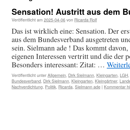
Sensation! Austritt aus dem 
Veröffentlicht am
2025-04-06
von
Ricarda Rolf
Das ist wirklich eine: Sensation. Der er
aus dem Bundesverband ausgetreten und 
sein. Sielmann ade ! Das kommt davon,
eigenen Interessen vertritt und die der p
Besonders interessant: Zitat: …
Weiterl
Veröffentlicht unter
Allgemein
,
Dirk Sielmann
,
Kleingarten
,
LGH
Bundesverband
,
Dirk Sielmann
,
Kleingarten
,
Kleingärtner
,
Land
Nachverdichtung
,
Politik
,
Ricarda
,
Sielmann ade
|
Kommentar hi