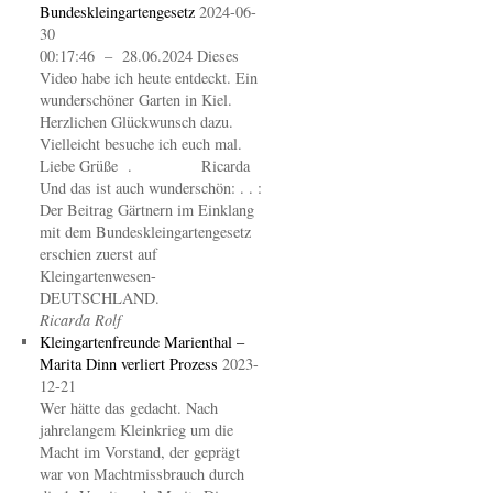
Bundeskleingartengesetz
2024-06-
30
00:17:46 – 28.06.2024 Dieses
Video habe ich heute entdeckt. Ein
wunderschöner Garten in Kiel.
Herzlichen Glückwunsch dazu.
Vielleicht besuche ich euch mal.
Liebe Grüße . Ricarda
Und das ist auch wunderschön: . . :
Der Beitrag Gärtnern im Einklang
mit dem Bundeskleingartengesetz
erschien zuerst auf
Kleingartenwesen-
DEUTSCHLAND.
Ricarda Rolf
Kleingartenfreunde Marienthal –
Marita Dinn verliert Prozess
2023-
12-21
Wer hätte das gedacht. Nach
jahrelangem Kleinkrieg um die
Macht im Vorstand, der geprägt
war von Machtmissbrauch durch