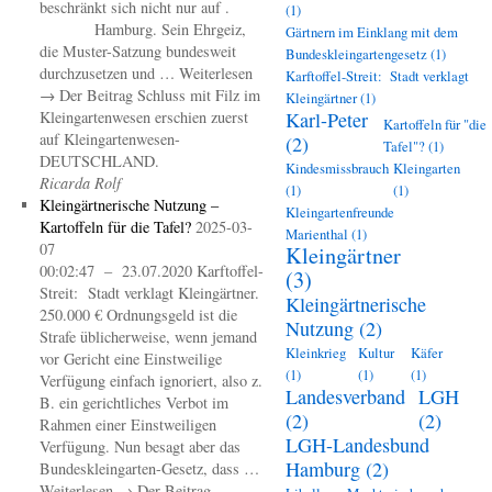
beschränkt sich nicht nur auf .
(1)
Hamburg. Sein Ehrgeiz,
Gärtnern im Einklang mit dem
die Muster-Satzung bundesweit
Bundeskleingartengesetz
(1)
durchzusetzen und … Weiterlesen
Karftoffel-Streit: Stadt verklagt
→ Der Beitrag Schluss mit Filz im
Kleingärtner
(1)
Kleingartenwesen erschien zuerst
Karl-Peter
Kartoffeln für "die
auf Kleingartenwesen-
(2)
Tafel"?
(1)
DEUTSCHLAND.
Kindesmissbrauch
Kleingarten
Ricarda Rolf
(1)
(1)
Kleingärtnerische Nutzung –
Kleingartenfreunde
Kartoffeln für die Tafel?
2025-03-
Marienthal
(1)
07
Kleingärtner
00:02:47 – 23.07.2020 Karftoffel-
(3)
Streit: Stadt verklagt Kleingärtner.
Kleingärtnerische
250.000 € Ordnungsgeld ist die
Nutzung
(2)
Strafe üblicherweise, wenn jemand
Kleinkrieg
Kultur
Käfer
vor Gericht eine Einstweilige
(1)
(1)
(1)
Verfügung einfach ignoriert, also z.
Landesverband
LGH
B. ein gerichtliches Verbot im
(2)
(2)
Rahmen einer Einstweiligen
LGH-Landesbund
Verfügung. Nun besagt aber das
Hamburg
(2)
Bundeskleingarten-Gesetz, dass …
Weiterlesen → Der Beitrag