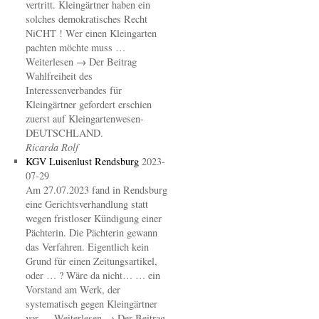
vertritt. Kleingärtner haben ein
solches demokratisches Recht
NiCHT ! Wer einen Kleingarten
pachten möchte muss …
Weiterlesen → Der Beitrag
Wahlfreiheit des
Interessenverbandes für
Kleingärtner gefordert erschien
zuerst auf Kleingartenwesen-
DEUTSCHLAND.
Ricarda Rolf
KGV Luisenlust Rendsburg
2023-
07-29
Am 27.07.2023 fand in Rendsburg
eine Gerichtsverhandlung statt
wegen fristloser Kündigung einer
Pächterin. Die Pächterin gewann
das Verfahren. Eigentlich kein
Grund für einen Zeitungsartikel,
oder … ? Wäre da nicht… … ein
Vorstand am Werk, der
systematisch gegen Kleingärtner
vor … Weiterlesen → Der Beitrag