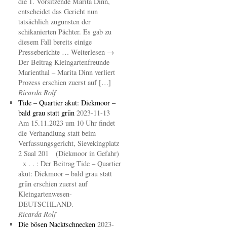
die 1. Vorsitzende Marita Dinn,
entscheidet das Gericht nun
tatsächlich zugunsten der
schikanierten Pächter. Es gab zu
diesem Fall bereits einige
Presseberichte … Weiterlesen →
Der Beitrag Kleingartenfreunde
Marienthal – Marita Dinn verliert
Prozess erschien zuerst auf […]
Ricarda Rolf
Tide – Quartier akut: Diekmoor –
bald grau statt grün
2023-11-13
Am 15.11.2023 um 10 Uhr findet
die Verhandlung statt beim
Verfassungsgericht, Sievekingplatz
2 Saal 201 (Diekmoor in Gefahr)
x . . : Der Beitrag Tide – Quartier
akut: Diekmoor – bald grau statt
grün erschien zuerst auf
Kleingartenwesen-
DEUTSCHLAND.
Ricarda Rolf
Die bösen Nacktschnecken
2023-