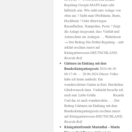
Regelung Google-MAPS kann sehr
hilfreich sein. Wie sieht eure Anlage von
oben aus ? Sieht man Obstbäume, Beete,
Hochbeete ? Oder überwiegen
Rasenflächen, Trampoline, Pools ? Zeigt
die Anlage insgesamt, dass Vielfalt und
Artenschutz ein Anliegen … Weiterlesen
→ Der Beitrag Die Drittel-Regelung – nett
erklärt erschien zuerst auf
Kleingartenwesen-DEUTSCHLAND.
Ricarda Rolf
Gärtnern im Einklang mit dem
Bundeskleingartengesetz
2024-06-30
00:17:46 – 28.06.2024 Dieses Video
habe ich heute entdeckt. Ein
wunderschöner Garten in Kiel. Herzlichen
Glückwunsch dazu. Vielleicht besuche ich
euch mal. Liebe Grüße . Ricarda
Und das ist auch wunderschön: . . : Der
Beitrag Gärtnern im Einklang mit dem
Bundeskleingartengesetz erschien zuerst
auf Kleingartenwesen-DEUTSCHLAND.
Ricarda Rolf
Kleingartenfreunde Marienthal – Marita