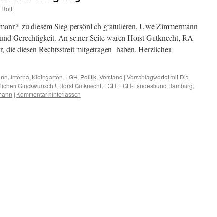
 Rolf
ann* zu diesem Sieg persönlich gratulieren. Uwe Zimmermann
ht und Gerechtigkeit. An seiner Seite waren Horst Gutknecht, RA
ie diesen Rechtsstreit mitgetragen haben. Herzlichen
ann
,
Interna
,
Kleingarten
,
LGH
,
Politik
,
Vorstand
|
Verschlagwortet mit
Die
lichen Glückwunsch !
,
Horst Gutknecht
,
LGH
,
LGH-Landesbund Hamburg
,
mann
|
Kommentar hinterlassen