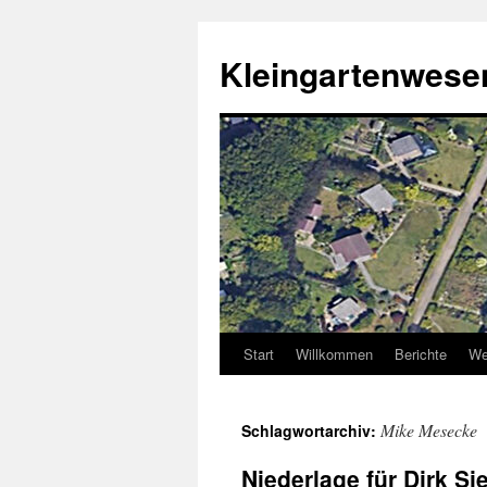
Zum
Inhalt
Kleingartenwe
springen
Start
Willkommen
Berichte
We
Mike Mesecke
Schlagwortarchiv:
Niederlage für Dirk S