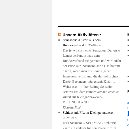
Unsere Aktivitäten :
Sensation! Austritt aus dem
Bundesverband
2025-04-06
Das ist wirklich eine: Sensation. Der erste
Landesverband ist aus dem
Bundesverband ausgetreten und wird nicht
der letzte sein. Sielmann ade ! Das kommt
davon, wenn man nur seine eigenen
Interessen vertritt und die der politischen
Kaste. Besonders interessant: Zitat: …
Weiterlesen → Der Beitrag Sensation!
Austritt aus dem Bundesverband erschien
zuerst auf Kleingartenwesen-
1
DEUTSCHLAND.
B
Ricarda Rolf
D
Schluss mit Filz im Kleingartenwesen
2025-04-01
G
Dirk Sielmann – SPD Mitte – steht wie
G
kaum ein anderer für den Roten Filz im