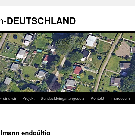
sen-DEUTSCHLAND
r sind wir
Projekt
Bundeskleingartengesetz
Kontakt
Impressum
ielmann endgültig