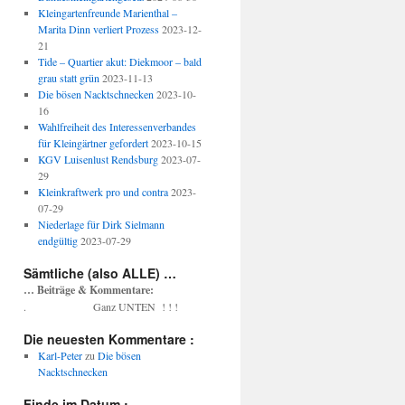
Kleingartenfreunde Marienthal –
Marita Dinn verliert Prozess
2023-12-
21
Tide – Quartier akut: Diekmoor – bald
grau statt grün
2023-11-13
Die bösen Nacktschnecken
2023-10-
16
Wahlfreiheit des Interessenverbandes
für Kleingärtner gefordert
2023-10-15
KGV Luisenlust Rendsburg
2023-07-
29
Kleinkraftwerk pro und contra
2023-
07-29
Niederlage für Dirk Sielmann
endgültig
2023-07-29
Sämtliche (also ALLE) …
… Beiträge & Kommentare:
. Ganz UNTEN ! ! !
Die neuesten Kommentare :
Karl-Peter
zu
Die bösen
Nacktschnecken
Finde im Datum :