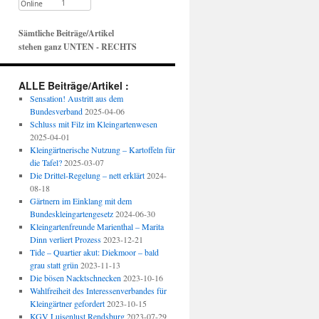
Sämtliche Beiträge/Artikel
stehen ganz UNTEN - RECHTS
ALLE Beiträge/Artikel :
Sensation! Austritt aus dem
Bundesverband
2025-04-06
Schluss mit Filz im Kleingartenwesen
2025-04-01
Kleingärtnerische Nutzung – Kartoffeln für
die Tafel?
2025-03-07
Die Drittel-Regelung – nett erklärt
2024-
08-18
Gärtnern im Einklang mit dem
Bundeskleingartengesetz
2024-06-30
Kleingartenfreunde Marienthal – Marita
Dinn verliert Prozess
2023-12-21
Tide – Quartier akut: Diekmoor – bald
grau statt grün
2023-11-13
Die bösen Nacktschnecken
2023-10-16
Wahlfreiheit des Interessenverbandes für
Kleingärtner gefordert
2023-10-15
KGV Luisenlust Rendsburg
2023-07-29