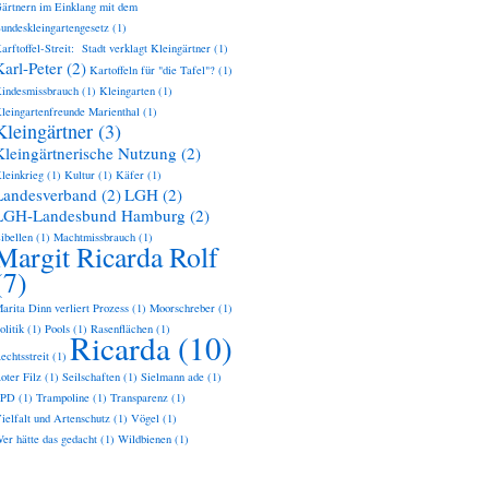
ärtnern im Einklang mit dem
undeskleingartengesetz
(1)
arftoffel-Streit: Stadt verklagt Kleingärtner
(1)
Karl-Peter
(2)
Kartoffeln für "die Tafel"?
(1)
indesmissbrauch
(1)
Kleingarten
(1)
leingartenfreunde Marienthal
(1)
Kleingärtner
(3)
Kleingärtnerische Nutzung
(2)
leinkrieg
(1)
Kultur
(1)
Käfer
(1)
Landesverband
(2)
LGH
(2)
LGH-Landesbund Hamburg
(2)
ibellen
(1)
Machtmissbrauch
(1)
Margit Ricarda Rolf
(7)
arita Dinn verliert Prozess
(1)
Moorschreber
(1)
olitik
(1)
Pools
(1)
Rasenflächen
(1)
Ricarda
(10)
echtsstreit
(1)
oter Filz
(1)
Seilschaften
(1)
Sielmann ade
(1)
SPD
(1)
Trampoline
(1)
Transparenz
(1)
ielfalt und Artenschutz
(1)
Vögel
(1)
er hätte das gedacht
(1)
Wildbienen
(1)