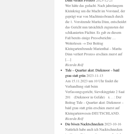
Dinn verliert Prozess
2023-12-21
Wer hätte das gedacht. Nach jahrelangem
Kleinkrieg um die Macht im Vorstand, der
geprägt war von Machtmissbrauch durch
die 1. Vorsitzende Marita Dinn, entscheidet
das Gericht nun tatsächlich zugunsten der
schikanierten Pächter. Es gab zu diesem
Fall bereits einige Presseberichte …
Weiterlesen → Der Beitrag
Kleingartenfreunde Marienthal – Marita
Dinn verliert Prozess erschien zuerst auf
[…]
Ricarda Rolf
Tide – Quartier akut: Diekmoor – bald
grau statt grün
2023-11-13
Am 15.11.2023 um 10 Uhr findet die
Verhandlung statt beim
Verfassungsgericht, Sievekingplatz 2 Saal
201 (Diekmoor in Gefahr) x . . : Der
Beitrag Tide – Quartier akut: Diekmoor –
bald grau statt grün erschien zuerst auf
Kleingartenwesen-DEUTSCHLAND.
Ricarda Rolf
Die bösen Nacktschnecken
2023-10-16
Natürlich habe auch ich Nacktschnecken