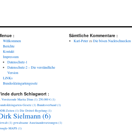
Menue :
Sämtliche Kommentare :
Willkommen
Karl-Peter
zu
Die bösen Nacktschnecken
Berichte
Kontakt
Impressum
Datenschutz-1
Datenschutz-2 – Die verständliche
Version
LiNKs
Bundeskleingartengesetz
Finde durch Schlagwort :
. Vorsitzende Marita Dinn
(1)
250.000 €
(1)
undeskleingarten-Gesetz
(1)
Bundesverband
(1)
DR-Zeiten
(1)
Die Drittel-Regelung
(1)
Dirk Sielmann
(6)
ewalt
(1)
gewaltsame Auseinandersetzungen
(1)
oogle-MAPS
(1)