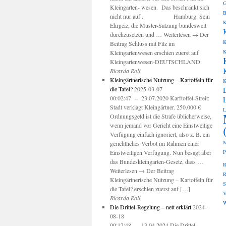
G
Kleingarten- wesen. Das beschränkt sich
B
nicht nur auf . Hamburg. Sein
K
Ehrgeiz, die Muster-Satzung bundesweit
durchzusetzen und … Weiterlesen → Der
K
Beitrag Schluss mit Filz im
K
Kleingartenwesen erschien zuerst auf
Kleingartenwesen-DEUTSCHLAND.
Ricarda Rolf
Kleingärtnerische Nutzung – Kartoffeln für
K
die Tafel?
2025-03-07
00:02:47 – 23.07.2020 Karftoffel-Streit:
Stadt verklagt Kleingärtner. 250.000 €
L
Ordnungsgeld ist die Strafe üblicherweise,
wenn jemand vor Gericht eine Einstweilige
Verfügung einfach ignoriert, also z. B. ein
M
gerichtliches Verbot im Rahmen einer
Einstweiligen Verfügung. Nun besagt aber
P
das Bundeskleingarten-Gesetz, dass …
R
Weiterlesen → Der Beitrag
R
Kleingärtnerische Nutzung – Kartoffeln für
die Tafel? erschien zuerst auf […]
V
Ricarda Rolf
W
Die Drittel-Regelung – nett erklärt
2024-
08-18
00:12:48 – 13.04.2024 Die Drittel-