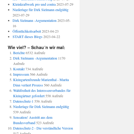
Kleinkraftwerk pro und contra
2023-07-29
Niederlage für Dirk Sielmann endgültig
2023-07-29
Dirk Sielmann -Argumentation
2023-05-
16
Öffentlichkeitsarbeit
2023-04-23
START dieses Blogs
2023-04-22
Wie viel? – Schau´n wir mal:
Berichte
6532 Aufrufe
Dirk Sielmann -Argumentation
1170
Aufrufe
Kontakt
734 Aufrufe
Impressum
566 Aufrufe
Kleingartenfreunde Marienthal - Marita
Dinn verliert Prozess
560 Aufrufe
Wahlfreiheit des Interessenverbandes für
Kleingärtner gefordert
558 Aufrufe
Datenschutz-1
556 Aufrufe
Niederlage für Dirk Sielmann endgültig
539 Aufrufe
Sensation! Austritt aus dem
Bundesverband
523 Aufrufe
Datenschutz-2 - Die verständliche Version
517 Aufrufe