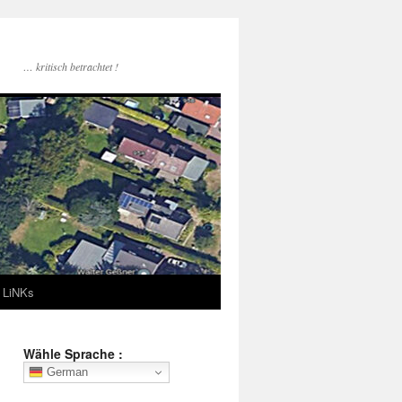
… kritisch betrachtet !
LiNKs
Wähle Sprache :
German