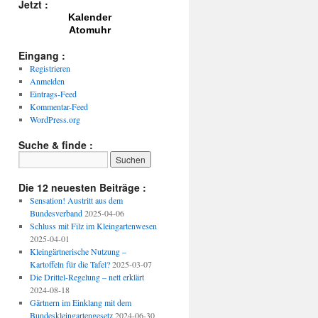
Jetzt :
Kalender
Atomuhr
Eingang :
Registrieren
Anmelden
Eintrags-Feed
Kommentar-Feed
WordPress.org
Suche & finde :
Die 12 neuesten Beiträge :
Sensation! Austritt aus dem
Bundesverband
2025-04-06
Schluss mit Filz im Kleingartenwesen
2025-04-01
Kleingärtnerische Nutzung –
Kartoffeln für die Tafel?
2025-03-07
Die Drittel-Regelung – nett erklärt
2024-08-18
Gärtnern im Einklang mit dem
Bundeskleingartengesetz
2024-06-30