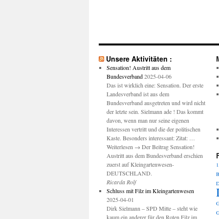
Unsere Aktivitäten :
Sensation! Austritt aus dem
Bundesverband
2025-04-06
Das ist wirklich eine: Sensation. Der erste
Landesverband ist aus dem
Bundesverband ausgetreten und wird nicht
der letzte sein. Sielmann ade ! Das kommt
davon, wenn man nur seine eigenen
Interessen vertritt und die der politischen
Kaste. Besonders interessant: Zitat: …
Weiterlesen → Der Beitrag Sensation!
Austritt aus dem Bundesverband erschien
zuerst auf Kleingartenwesen-
1
DEUTSCHLAND.
B
Ricarda Rolf
D
Schluss mit Filz im Kleingartenwesen
2025-04-01
G
Dirk Sielmann – SPD Mitte – steht wie
G
kaum ein anderer für den Roten Filz im