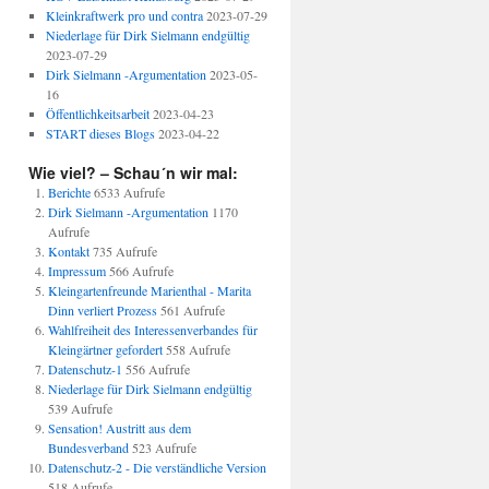
Kleinkraftwerk pro und contra
2023-07-29
Niederlage für Dirk Sielmann endgültig
2023-07-29
Dirk Sielmann -Argumentation
2023-05-
16
Öffentlichkeitsarbeit
2023-04-23
START dieses Blogs
2023-04-22
Wie viel? – Schau´n wir mal:
Berichte
6533 Aufrufe
Dirk Sielmann -Argumentation
1170
Aufrufe
Kontakt
735 Aufrufe
Impressum
566 Aufrufe
Kleingartenfreunde Marienthal - Marita
Dinn verliert Prozess
561 Aufrufe
Wahlfreiheit des Interessenverbandes für
Kleingärtner gefordert
558 Aufrufe
Datenschutz-1
556 Aufrufe
Niederlage für Dirk Sielmann endgültig
539 Aufrufe
Sensation! Austritt aus dem
Bundesverband
523 Aufrufe
Datenschutz-2 - Die verständliche Version
518 Aufrufe