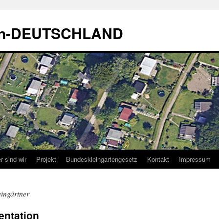
sen-DEUTSCHLAND
r sind wir
Projekt
Bundeskleingartengesetz
Kontakt
Impressum
ingärtner
entation