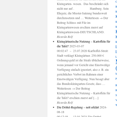
G
Kleingarten- wesen. Das beschränkt sich
B
nicht nur auf . Hamburg. Sein
K
Ehrgeiz, die Muster-Satzung bundesweit
durchzusetzen und … Weiterlesen → Der
K
Beitrag Schluss mit Filz im
K
Kleingartenwesen erschien zuerst auf
Kleingartenwesen-DEUTSCHLAND.
Ricarda Rolf
Kleingärtnerische Nutzung – Kartoffeln für
K
die Tafel?
2025-03-07
00:02:47 – 23.07.2020 Karftoffel-Streit:
Stadt verklagt Kleingärtner. 250.000 €
L
Ordnungsgeld ist die Strafe üblicherweise,
wenn jemand vor Gericht eine Einstweilige
Verfügung einfach ignoriert, also z. B. ein
M
gerichtliches Verbot im Rahmen einer
Einstweiligen Verfügung. Nun besagt aber
P
das Bundeskleingarten-Gesetz, dass …
R
Weiterlesen → Der Beitrag
R
Kleingärtnerische Nutzung – Kartoffeln für
die Tafel? erschien zuerst auf […]
V
Ricarda Rolf
W
Die Drittel-Regelung – nett erklärt
2024-
08-18
00:12:48 – 13.04.2024 Die Drittel-