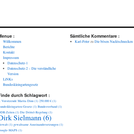
Menue :
Sämtliche Kommentare :
Willkommen
Karl-Peter
zu
Die bösen Nacktschnecken
Berichte
Kontakt
Impressum
Datenschutz-1
Datenschutz-2 – Die verständliche
Version
LiNKs
Bundeskleingartengesetz
Finde durch Schlagwort :
. Vorsitzende Marita Dinn
(1)
250.000 €
(1)
undeskleingarten-Gesetz
(1)
Bundesverband
(1)
DR-Zeiten
(1)
Die Drittel-Regelung
(1)
Dirk Sielmann
(6)
ewalt
(1)
gewaltsame Auseinandersetzungen
(1)
oogle-MAPS
(1)