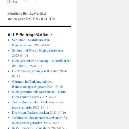
Sämtliche Beiträge/Artikel
stehen ganz UNTEN - RECHTS
ALLE Beiträge/Artikel :
Sensation! Austritt aus dem
Bundesverband
2025-04-06
Schluss mit Filz im Kleingartenwesen
2025-04-01
Kleingärtnerische Nutzung – Kartoffeln für
die Tafel?
2025-03-07
Die Drittel-Regelung – nett erklärt
2024-
08-18
Gärtnern im Einklang mit dem
Bundeskleingartengesetz
2024-06-30
Kleingartenfreunde Marienthal – Marita
Dinn verliert Prozess
2023-12-21
Tide – Quartier akut: Diekmoor – bald
grau statt grün
2023-11-13
Die bösen Nacktschnecken
2023-10-16
Wahlfreiheit des Interessenverbandes für
Kleingärtner gefordert
2023-10-15
KGV Luisenlust Rendsburg
2023-07-29