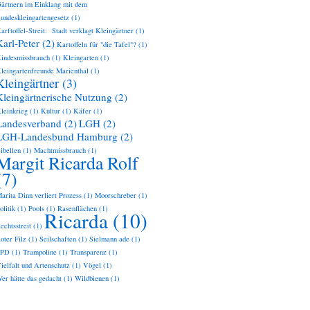
ärtnern im Einklang mit dem
undeskleingartengesetz
(1)
arftoffel-Streit: Stadt verklagt Kleingärtner
(1)
Karl-Peter
(2)
Kartoffeln für "die Tafel"?
(1)
indesmissbrauch
(1)
Kleingarten
(1)
leingartenfreunde Marienthal
(1)
Kleingärtner
(3)
Kleingärtnerische Nutzung
(2)
leinkrieg
(1)
Kultur
(1)
Käfer
(1)
Landesverband
(2)
LGH
(2)
LGH-Landesbund Hamburg
(2)
ibellen
(1)
Machtmissbrauch
(1)
Margit Ricarda Rolf
(7)
arita Dinn verliert Prozess
(1)
Moorschreber
(1)
olitik
(1)
Pools
(1)
Rasenflächen
(1)
Ricarda
(10)
echtsstreit
(1)
oter Filz
(1)
Seilschaften
(1)
Sielmann ade
(1)
SPD
(1)
Trampoline
(1)
Transparenz
(1)
ielfalt und Artenschutz
(1)
Vögel
(1)
er hätte das gedacht
(1)
Wildbienen
(1)