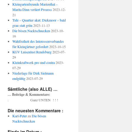
Kleingartenfreunde Marienthal –
Marita Dinn verliert Prozess
2023-12-
21
Tide – Quartier akut: Diekmoor – bald
grau statt grün
2023-11-13
Die bösen Nacktschnecken
2023-10-
16
Wahlfreiheit des Interessenverbandes
für Kleingärtner gefordert
2023-10-15
KGV Luisenlust Rendsburg
2023-07-
29
Kleinkraftwerk pro und contra
2023-
07-29
Niederlage für Dirk Sielmann
endgültig
2023-07-29
Sämtliche (also ALLE) …
… Beiträge & Kommentare:
. Ganz UNTEN ! ! !
Die neuesten Kommentare :
Karl-Peter
zu
Die bösen
Nacktschnecken
Finde im Datum :