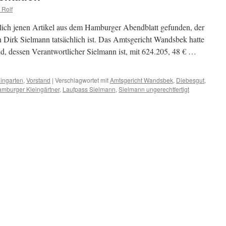
 Rolf
ich jenen Artikel aus dem Hamburger Abendblatt gefunden, der
on Dirk Sielmann tatsächlich ist. Das Amtsgericht Wandsbek hatte
und, dessen Verantwortlicher Sielmann ist, mit 624.205, 48 € …
eingarten
,
Vorstand
|
Verschlagwortet mit
Amtsgericht Wandsbek
,
Diebesgut
,
mburger Kleingärtner
,
Laufpass Sielmann
,
Sielmann ungerechtfertigt