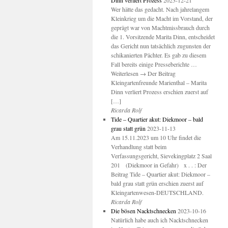
Dinn verliert Prozess
2023-12-21
Wer hätte das gedacht. Nach jahrelangem
Kleinkrieg um die Macht im Vorstand, der
geprägt war von Machtmissbrauch durch
die 1. Vorsitzende Marita Dinn, entscheidet
das Gericht nun tatsächlich zugunsten der
schikanierten Pächter. Es gab zu diesem
Fall bereits einige Presseberichte …
Weiterlesen → Der Beitrag
Kleingartenfreunde Marienthal – Marita
Dinn verliert Prozess erschien zuerst auf
[…]
Ricarda Rolf
Tide – Quartier akut: Diekmoor – bald
grau statt grün
2023-11-13
Am 15.11.2023 um 10 Uhr findet die
Verhandlung statt beim
Verfassungsgericht, Sievekingplatz 2 Saal
201 (Diekmoor in Gefahr) x . . : Der
Beitrag Tide – Quartier akut: Diekmoor –
bald grau statt grün erschien zuerst auf
Kleingartenwesen-DEUTSCHLAND.
Ricarda Rolf
Die bösen Nacktschnecken
2023-10-16
Natürlich habe auch ich Nacktschnecken