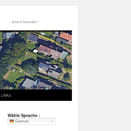
… kritisch betrachtet !
LiNKs
Wähle Sprache :
German