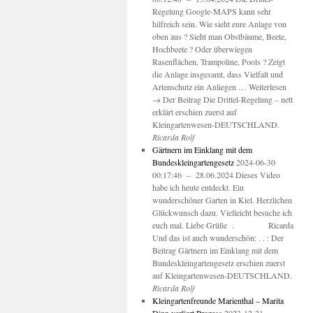
Regelung Google-MAPS kann sehr
hilfreich sein. Wie sieht eure Anlage von
oben aus ? Sieht man Obstbäume, Beete,
Hochbeete ? Oder überwiegen
Rasenflächen, Trampoline, Pools ? Zeigt
die Anlage insgesamt, dass Vielfalt und
Artenschutz ein Anliegen … Weiterlesen
→ Der Beitrag Die Drittel-Regelung – nett
erklärt erschien zuerst auf
Kleingartenwesen-DEUTSCHLAND.
Ricarda Rolf
Gärtnern im Einklang mit dem
Bundeskleingartengesetz
2024-06-30
00:17:46 – 28.06.2024 Dieses Video
habe ich heute entdeckt. Ein
wunderschöner Garten in Kiel. Herzlichen
Glückwunsch dazu. Vielleicht besuche ich
euch mal. Liebe Grüße . Ricarda
Und das ist auch wunderschön: . . : Der
Beitrag Gärtnern im Einklang mit dem
Bundeskleingartengesetz erschien zuerst
auf Kleingartenwesen-DEUTSCHLAND.
Ricarda Rolf
Kleingartenfreunde Marienthal – Marita