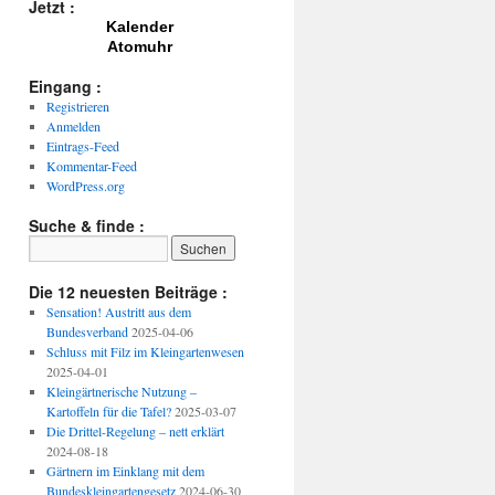
Jetzt :
Kalender
Atomuhr
Eingang :
Registrieren
Anmelden
Eintrags-Feed
Kommentar-Feed
WordPress.org
Suche & finde :
Die 12 neuesten Beiträge :
Sensation! Austritt aus dem
Bundesverband
2025-04-06
Schluss mit Filz im Kleingartenwesen
2025-04-01
Kleingärtnerische Nutzung –
Kartoffeln für die Tafel?
2025-03-07
Die Drittel-Regelung – nett erklärt
2024-08-18
Gärtnern im Einklang mit dem
Bundeskleingartengesetz
2024-06-30